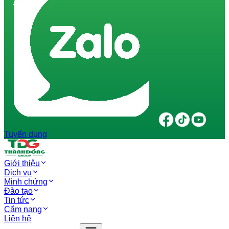
Tuyển dụng
Giới thiệu
Dịch vụ
Minh chứng
Đào tạo
Tin tức
Cẩm nang
Liên hệ