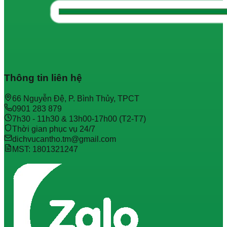
Thông tin liên hệ
66 Nguyễn Đệ, P. Bình Thủy, TPCT
0901 283 879
7h30 - 11h30 & 13h00-17h00 (T2-T7)
Thời gian phục vụ 24/7
dichvucantho.tm@gmail.com
MST: 1801321247