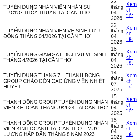
22
Xem
TUYỂN DỤNG NHÂN VIÊN NHÂN SỰ
tháng
chi
LƯƠNG THỎA THUẬN TẠI CẦN THƠ
04,
tiết
2026
22
Xem
TUYỂN DỤNG NHÂN VIÊN VỆ SINH LƯU
tháng
chi
ĐỘNG THÁNG 04/2026 TẠI CẦN THƠ
04,
tiết
2026
18
Xem
TUYỂN DỤNG GIÁM SÁT DỊCH VỤ VỆ SINH
tháng
chi
THÁNG 4/2026 TẠI CẦN THƠ
04,
tiết
2026
14
TUYỂN DỤNG THÁNG 7 – THÀNH ĐỒNG
Xem
tháng
GROUP CHÀO ĐÓN CÁC ỨNG VIÊN NHIỆT
chi
07,
HUYẾT
tiết
2025
15
Xem
THÀNH ĐỒNG GROUP TUYỂN DỤNG NHÂN
tháng
chi
VIÊN KẾ TOÁN THÁNG 9/2023 TẠI CẦN THƠ
04,
tiết
2025
15
THÀNH ĐỒNG GROUP TUYỂN DỤNG NHÂN
Xem
tháng
VIÊN KINH DOANH TẠI CẦN THƠ – MỨC
chi
04,
LƯƠNG HẤP DẪN THÁNG 8 NĂM 2023
tiết
2025