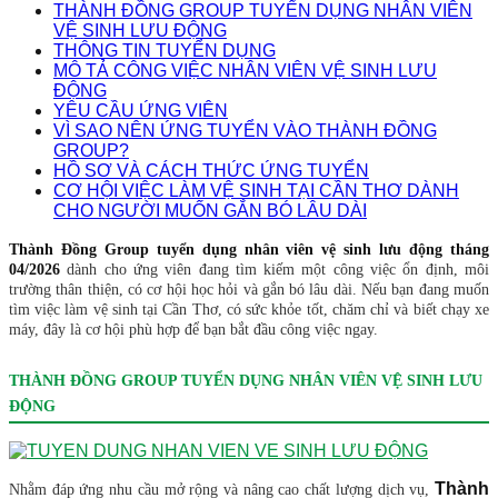
THÀNH ĐỒNG GROUP TUYỂN DỤNG NHÂN VIÊN
VỆ SINH LƯU ĐỘNG
THÔNG TIN TUYỂN DỤNG
MÔ TẢ CÔNG VIỆC NHÂN VIÊN VỆ SINH LƯU
ĐỘNG
YÊU CẦU ỨNG VIÊN
VÌ SAO NÊN ỨNG TUYỂN VÀO THÀNH ĐỒNG
GROUP?
HỒ SƠ VÀ CÁCH THỨC ỨNG TUYỂN
CƠ HỘI VIỆC LÀM VỆ SINH TẠI CẦN THƠ DÀNH
CHO NGƯỜI MUỐN GẮN BÓ LÂU DÀI
Thành Đồng Group tuyển dụng nhân viên vệ sinh lưu động tháng
04/2026
dành cho ứng viên đang tìm kiếm một công việc ổn định, môi
trường thân thiện, có cơ hội học hỏi và gắn bó lâu dài. Nếu bạn đang muốn
tìm việc làm vệ sinh tại Cần Thơ, có sức khỏe tốt, chăm chỉ và biết chạy xe
máy, đây là cơ hội phù hợp để bạn bắt đầu công việc ngay.
THÀNH ĐỒNG GROUP TUYỂN DỤNG NHÂN VIÊN VỆ SINH LƯU
ĐỘNG
Thành
Nhằm đáp ứng nhu cầu mở rộng và nâng cao chất lượng dịch vụ,