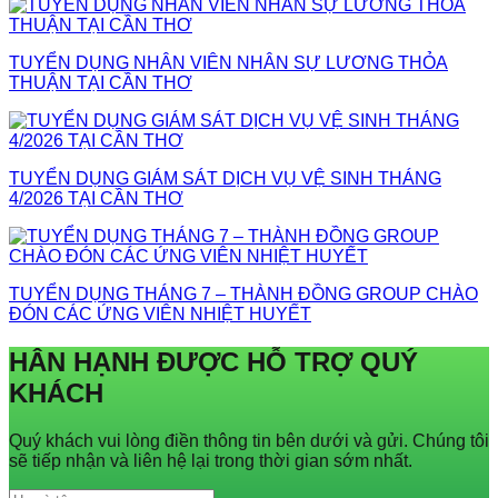
TUYỂN DỤNG NHÂN VIÊN NHÂN SỰ LƯƠNG THỎA
THUẬN TẠI CẦN THƠ
TUYỂN DỤNG GIÁM SÁT DỊCH VỤ VỆ SINH THÁNG
4/2026 TẠI CẦN THƠ
TUYỂN DỤNG THÁNG 7 – THÀNH ĐỒNG GROUP CHÀO
ĐÓN CÁC ỨNG VIÊN NHIỆT HUYẾT
HÂN HẠNH ĐƯỢC HỖ TRỢ QUÝ
KHÁCH
Quý khách vui lòng điền thông tin bên dưới và gửi. Chúng tôi
sẽ tiếp nhận và liên hệ lại trong thời gian sớm nhất.