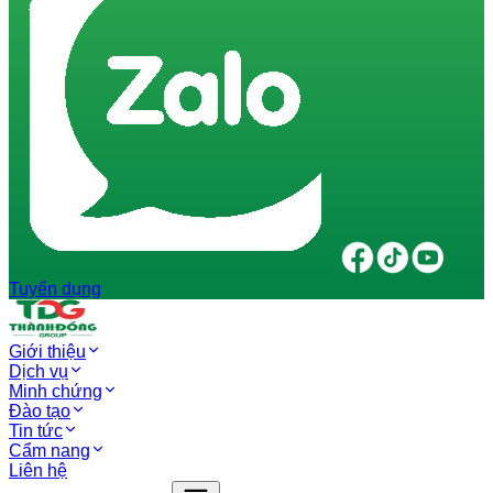
Tuyển dụng
Giới thiệu
Dịch vụ
Minh chứng
Đào tạo
Tin tức
Cẩm nang
Liên hệ