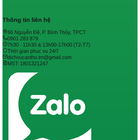
Thông tin liên hệ
66 Nguyễn Đệ, P. Bình Thủy, TPCT
0901 283 879
7h30 - 11h30 & 13h00-17h00 (T2-T7)
Thời gian phục vụ 24/7
dichvucantho.tm@gmail.com
MST: 1801321247