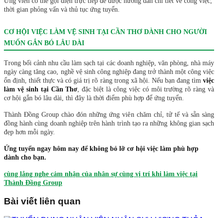
Ứng viên có thể gọi điện trực tiếp để được hướng dẫn chi tiết về công việc,
thời gian phỏng vấn và thủ tục ứng tuyển.
CƠ HỘI VIỆC LÀM VỆ SINH TẠI CẦN THƠ DÀNH CHO NGƯỜI
MUỐN GẮN BÓ LÂU DÀI
Trong bối cảnh nhu cầu làm sạch tại các doanh nghiệp, văn phòng, nhà máy
ngày càng tăng cao, nghề vệ sinh công nghiệp đang trở thành một công việc
ổn định, thiết thực và có giá trị rõ ràng trong xã hội. Nếu bạn đang tìm
việc
làm vệ sinh tại Cần Thơ
, đặc biệt là công việc có môi trường rõ ràng và
cơ hội gắn bó lâu dài, thì đây là thời điểm phù hợp để ứng tuyển.
Thành Đồng Group chào đón những ứng viên chăm chỉ, tử tế và sẵn sàng
đồng hành cùng doanh nghiệp trên hành trình tạo ra những không gian sạch
đẹp hơn mỗi ngày.
Ứng tuyển ngay hôm nay để không bỏ lỡ cơ hội việc làm phù hợp
dành cho bạn.
cùng lắng nghe cảm nhận của nhân sự cùng vị trí khi làm việc tại
Thành Đồng Group
Bài viết liên quan