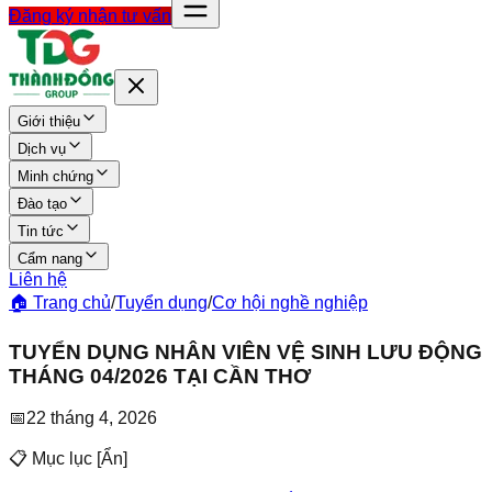
Đăng ký nhận tư vấn
Giới thiệu
Dịch vụ
Minh chứng
Đào tạo
Tin tức
Cẩm nang
Liên hệ
🏠 Trang chủ
/
Tuyển dụng
/
Cơ hội nghề nghiệp
TUYỂN DỤNG NHÂN VIÊN VỆ SINH LƯU ĐỘNG
THÁNG 04/2026 TẠI CẦN THƠ
📅
22 tháng 4, 2026
📋 Mục lục
[
Ẩn
]