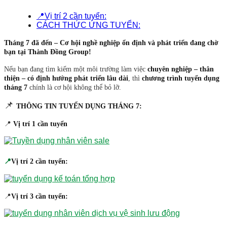
📍Vị trí 2 cần tuyển:
CÁCH THỨC ỨNG TUYỂN:
Tháng 7 đã đến – Cơ hội nghề nghiệp ổn định và phát triển đang chờ
bạn tại Thành Đồng Group!
Nếu bạn đang tìm kiếm một môi trường làm việc
chuyên nghiệp – thân
thiện – có định hướng phát triển lâu dài
, thì
chương trình tuyển dụng
tháng 7
chính là cơ hội không thể bỏ lỡ.
📌
THÔNG TIN TUYỂN DỤNG THÁNG 7:
📍
Vị trí 1 cần tuyển
📍
Vị trí 2 cần tuyển:
📍
Vị trí 3 cần tu​yển: