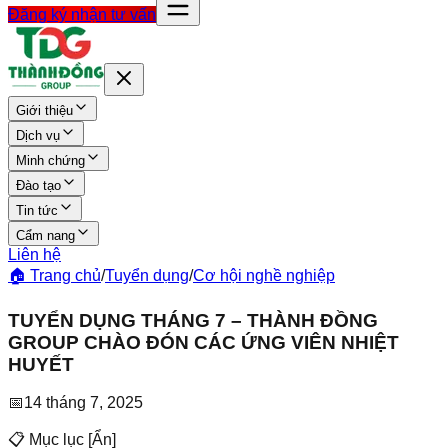
Đăng ký nhận tư vấn
Giới thiệu
Dịch vụ
Minh chứng
Đào tạo
Tin tức
Cẩm nang
Liên hệ
🏠 Trang chủ
/
Tuyển dụng
/
Cơ hội nghề nghiệp
TUYỂN DỤNG THÁNG 7 – THÀNH ĐỒNG
GROUP CHÀO ĐÓN CÁC ỨNG VIÊN NHIỆT
HUYẾT
📅
14 tháng 7, 2025
📋 Mục lục
[
Ẩn
]