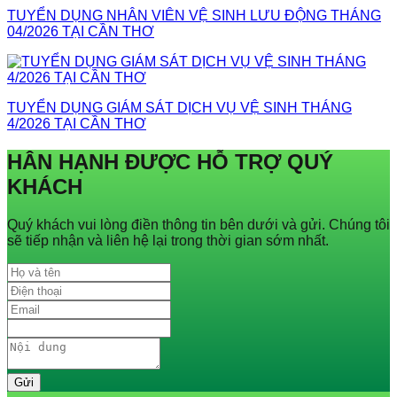
TUYỂN DỤNG NHÂN VIÊN VỆ SINH LƯU ĐỘNG THÁNG
04/2026 TẠI CẦN THƠ
TUYỂN DỤNG GIÁM SÁT DỊCH VỤ VỆ SINH THÁNG
4/2026 TẠI CẦN THƠ
HÂN HẠNH ĐƯỢC HỖ TRỢ QUÝ
KHÁCH
Quý khách vui lòng điền thông tin bên dưới và gửi. Chúng tôi
sẽ tiếp nhận và liên hệ lại trong thời gian sớm nhất.
Gửi