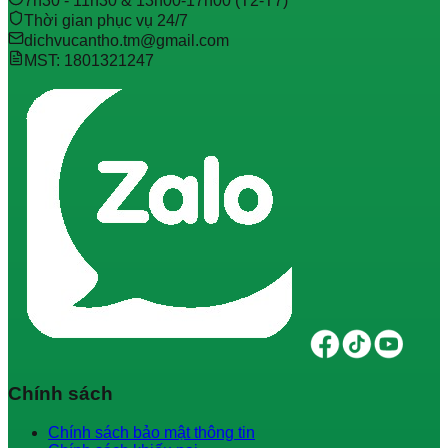
7h30 - 11h30 & 13h00-17h00 (T2-T7)
Thời gian phục vụ 24/7
dichvucantho.tm@gmail.com
MST: 1801321247
Chính sách
Chính sách bảo mật thông tin