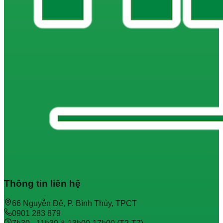
Thông tin liên hệ
66 Nguyễn Đệ, P. Bình Thủy, TPCT
0901 283 879