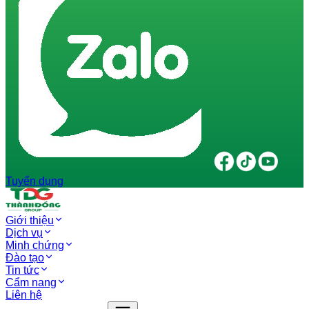
Tuyển dụng
Giới thiệu
Dịch vụ
Minh chứng
Đào tạo
Tin tức
Cẩm nang
Liên hệ