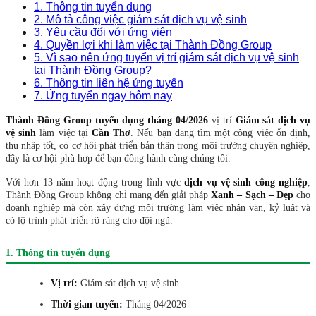
1. Thông tin tuyển dụng
2. Mô tả công việc giám sát dịch vụ vệ sinh
3. Yêu cầu đối với ứng viên
4. Quyền lợi khi làm việc tại Thành Đồng Group
5. Vì sao nên ứng tuyển vị trí giám sát dịch vụ vệ sinh
tại Thành Đồng Group?
6. Thông tin liên hệ ứng tuyển
7. Ứng tuyển ngay hôm nay
Thành Đồng Group tuyển dụng tháng 04/2026
vị trí
Giám sát dịch vụ
vệ sinh
làm việc tại
Cần Thơ
.
Nếu bạn đang tìm một công việc ổn định,
thu nhập tốt, có cơ hội phát triển bản thân trong môi trường chuyên nghiệp,
đây là cơ hội phù hợp để bạn đồng hành cùng chúng tôi.
Với hơn 13 năm hoạt động trong lĩnh vực
dịch vụ vệ sinh công nghiệp
,
Thành Đồng Group không chỉ mang đến giải pháp
Xanh – Sạch – Đẹp
cho
doanh nghiệp mà còn xây dựng môi trường làm việc nhân văn, kỷ luật và
có lộ trình phát triển rõ ràng cho đội ngũ.
1. Thông tin tuyển dụng
Vị trí:
Giám sát dịch vụ vệ sinh
Thời gian tuyển:
Tháng 04/2026