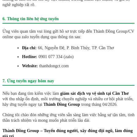
nghề nghiệp rất rõ.
6. Thông tin liên hệ ứng tuyển
Ứng viên quan tâm vui lòng gửi hồ sơ trực tiếp đến Thành Đồng Group/CV
online qua zalo tuyển dụng qua thông tin sau:
Địa chỉ:
66, Nguyễn Đệ, P. Bình Thủy, TP. Cần Thơ
Hotline:
0901 077 334 (zalo)
Website:
thanhdongct.com
7. Ứng tuyển ngay hôm nay
Nếu bạn đang tìm kiếm việc làm
giám sát dịch vụ vệ sinh tại Cần Thơ
với thu nhập ổn định, môi trường chuyên nghiệp và nhiều cơ hội phát triển,
hãy ứng tuyển ngay tại
Thành Đồng Group
trong tháng 04/2026.
Chúng tôi chào đón những ứng viên sẵn sàng làm việc bằng sự tận tâm, tinh
thần trách nhiệm và mong muốn phát triển lâu dài.
Thành Đồng Group – Tuyển đúng người, xây đúng đội ngũ, làm đúng
giá trị.