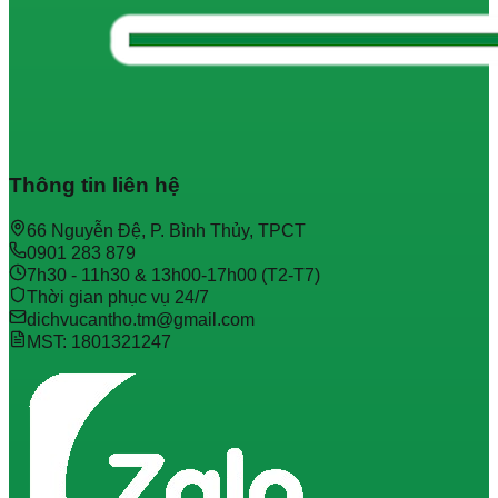
Thông tin liên hệ
66 Nguyễn Đệ, P. Bình Thủy, TPCT
0901 283 879
7h30 - 11h30 & 13h00-17h00 (T2-T7)
Thời gian phục vụ 24/7
dichvucantho.tm@gmail.com
MST: 1801321247