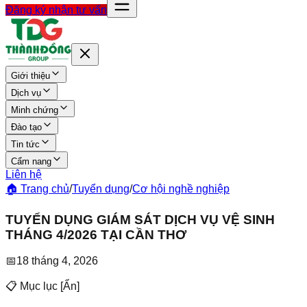
Đăng ký nhận tư vấn
Giới thiệu
Dịch vụ
Minh chứng
Đào tạo
Tin tức
Cẩm nang
Liên hệ
🏠 Trang chủ
/
Tuyển dụng
/
Cơ hội nghề nghiệp
TUYỂN DỤNG GIÁM SÁT DỊCH VỤ VỆ SINH
THÁNG 4/2026 TẠI CẦN THƠ
📅
18 tháng 4, 2026
📋 Mục lục
[
Ẩn
]