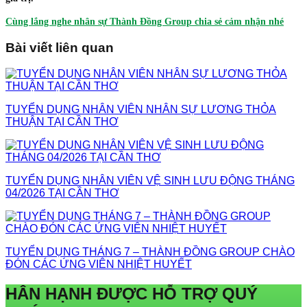
Cùng lắng nghe nhân sự Thành Đồng Group chia sẻ cảm nhận nhé
Bài viết liên quan
TUYỂN DỤNG NHÂN VIÊN NHÂN SỰ LƯƠNG THỎA
THUẬN TẠI CẦN THƠ
TUYỂN DỤNG NHÂN VIÊN VỆ SINH LƯU ĐỘNG THÁNG
04/2026 TẠI CẦN THƠ
TUYỂN DỤNG THÁNG 7 – THÀNH ĐỒNG GROUP CHÀO
ĐÓN CÁC ỨNG VIÊN NHIỆT HUYẾT
HÂN HẠNH ĐƯỢC HỖ TRỢ QUÝ