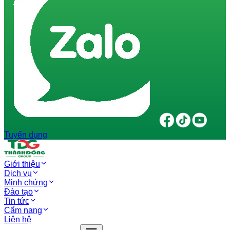
Tuyển dụng
Giới thiệu
Dịch vụ
Minh chứng
Đào tạo
Tin tức
Cẩm nang
Liên hệ