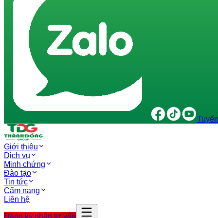
Tuyển
Giới thiệu
Dịch vụ
Minh chứng
Đào tạo
Tin tức
Cẩm nang
Liên hệ
Đăng ký nhận tư vấn