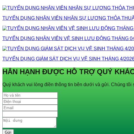
TUYỂN DỤNG NHÂN VIÊN NHÂN SỰ LƯƠNG THỎA THUẬ
TUYỂN DỤNG NHÂN VIÊN VỆ SINH LƯU ĐỘNG THÁNG 04
TUYỂN DỤNG GIÁM SÁT DỊCH VỤ VỆ SINH THÁNG 4/2026
HÂN HẠNH ĐƯỢC HỖ TRỢ QUÝ KHÁ
Quý khách vui lòng điền thông tin bên dưới và gửi. Chúng tôi s
Gửi