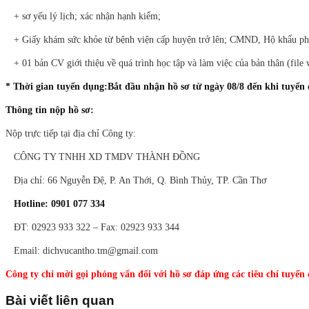
+ sơ yếu lý lịch; xác nhận hạnh kiểm;
+ Giấy khám sức khỏe từ bệnh viện cấp huyện trở lên; CMND, Hộ khẩu phot
+ 01 bản CV giới thiệu về quá trình học tập và làm việc của bản thân (file 
* Thời gian tuyển dụng:Bắt đầu nhận hồ sơ từ ngày 08/8 đến khi tuyển đ
Thông tin nộp hồ sơ:
N
ộp trực tiếp tại địa chỉ Công ty:
CÔNG TY TNHH XD TMDV THÀNH ĐỒNG
Địa chỉ: 66 Nguyễn Đệ, P. An Thới, Q. Bình Thủy, TP. Cần Thơ
Hotline: 0901 077 334
ĐT: 02923 933 322 – Fax: 02923 933 344
Email: dichvucantho.tm@gmail.com
Công ty chỉ mời gọi phỏng vấn đối với hồ sơ đáp ứng các tiêu chí tuyển
Bài viết liên quan