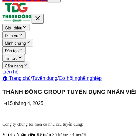
Giới thiệu
Dịch vụ
Minh chứng
Đào tạo
Tin tức
Cẩm nang
Liên hệ
🏠 Trang chủ
/
Tuyển dụng
/
Cơ hội nghề nghiệp
THÀNH ĐỒNG GROUP TUYỂN DỤNG NHÂN VIÊN
📅
15 tháng 4, 2025
Công ty chúng tôi hiện có nhu cầu tuyển dụng:
Vị trí : Nhân viên Kế toán
Số lượng: 01 người