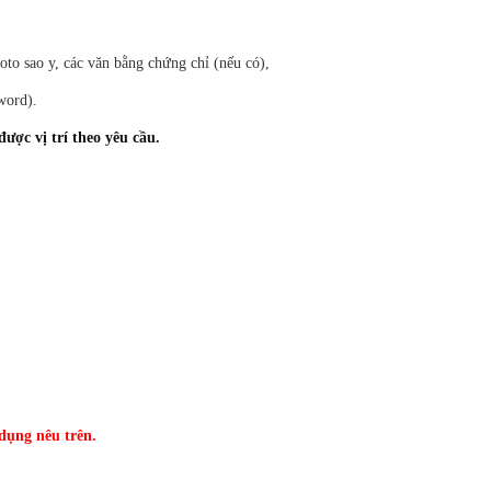
o sao y, các văn bằng chứng chỉ (nếu có),
word).
ược vị trí theo yêu cầu.
 dụng nêu trên.