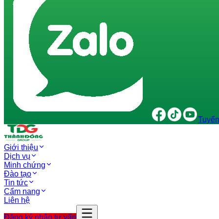
Tuyển
Giới thiệu
Dịch vụ
Minh chứng
Đào tạo
Tin tức
Cẩm nang
Liên hệ
Đăng ký nhận tư vấn