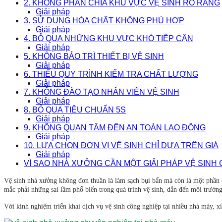
2. KHÔNG PHÂN CHIA KHU VỰC VỆ SINH RÕ RÀNG
Giải pháp
3. SỬ DỤNG HÓA CHẤT KHÔNG PHÙ HỢP
Giải pháp
4. BỎ QUA NHỮNG KHU VỰC KHÓ TIẾP CẬN
Giải pháp
5. KHÔNG BẢO TRÌ THIẾT BỊ VỆ SINH
Giải pháp
6. THIẾU QUY TRÌNH KIỂM TRA CHẤT LƯỢNG
Giải pháp
7. KHÔNG ĐÀO TẠO NHÂN VIÊN VỆ SINH
Giải pháp
8. BỎ QUA TIÊU CHUẨN 5S
Giải pháp
9. KHÔNG QUAN TÂM ĐẾN AN TOÀN LAO ĐỘNG
Giải pháp
10. LỰA CHỌN ĐƠN VỊ VỆ SINH CHỈ DỰA TRÊN GIÁ
Giải pháp
VÌ SAO NHÀ XƯỞNG CẦN MỘT GIẢI PHÁP VỆ SINH
Vệ sinh nhà xưởng không đơn thuần là làm sạch bụi bẩn mà còn là một phần 
mắc phải những sai lầm phổ biến trong quá trình vệ sinh, dẫn đến môi trường 
Với kinh nghiệm triển khai dịch vụ vệ sinh công nghiệp tại nhiều nhà máy,