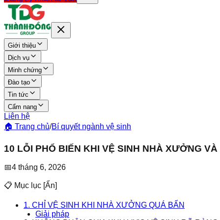
Giới thiệu
Dịch vụ
Minh chứng
Đào tạo
Tin tức
Cẩm nang
Liên hệ
🏠 Trang chủ
/
Bí quyết ngành vệ sinh
10 LỖI PHỔ BIẾN KHI VỆ SINH NHÀ XƯỞNG V
📅
4 tháng 6, 2026
📋 Mục lục
[
Ẩn
]
1. CHỈ VỆ SINH KHI NHÀ XƯỞNG QUÁ BẨN
Giải pháp