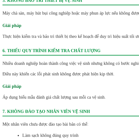
5. KHÔNG BẢO TRÌ THIẾT BỊ VỆ SINH
Máy chà sàn, máy hút bụi công nghiệp hoặc máy phun áp lực nếu không được
Giải pháp
Thực hiện kiểm tra và bảo trì thiết bị theo kế hoạch để duy trì hiệu suất tối ư
6. THIẾU QUY TRÌNH KIỂM TRA CHẤT LƯỢNG
Nhiều doanh nghiệp hoàn thành công việc vệ sinh nhưng không có bước nghi
Điều này khiến các lỗi phát sinh không được phát hiện kịp thời.
Giải pháp
Áp dụng biểu mẫu đánh giá chất lượng sau mỗi ca vệ sinh.
7. KHÔNG ĐÀO TẠO NHÂN VIÊN VỆ SINH
Một nhân viên chưa được đào tạo bài bản có thể:
Làm sạch không đúng quy trình