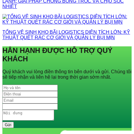
LẠNH: GIẢI PHÁP CHỐNG BONG TRÓC VÀ CHỊU SỐC
NHIỆT
TỔNG VỆ SINH KHO BÃI LOGISTICS DIỆN TÍCH LỚN: KỸ
THUẬT QUÉT RÁC CƠ GIỚI VÀ QUẢN LÝ BỤI MỊN
HÂN HẠNH ĐƯỢC HỖ TRỢ QUÝ
KHÁCH
Quý khách vui lòng điền thông tin bên dưới và gửi. Chúng tôi
sẽ tiếp nhận và liên hệ lại trong thời gian sớm nhất.
Gửi