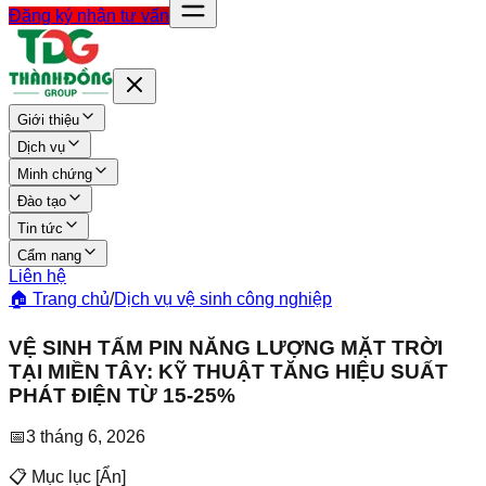
Đăng ký nhận tư vấn
Giới thiệu
Dịch vụ
Minh chứng
Đào tạo
Tin tức
Cẩm nang
Liên hệ
🏠 Trang chủ
/
Dịch vụ vệ sinh công nghiệp
VỆ SINH TẤM PIN NĂNG LƯỢNG MẶT TRỜI
TẠI MIỀN TÂY: KỸ THUẬT TĂNG HIỆU SUẤT
PHÁT ĐIỆN TỪ 15-25%
📅
3 tháng 6, 2026
📋 Mục lục
[
Ẩn
]