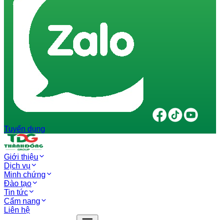
Tuyển dụng
Giới thiệu
Dịch vụ
Minh chứng
Đào tạo
Tin tức
Cẩm nang
Liên hệ