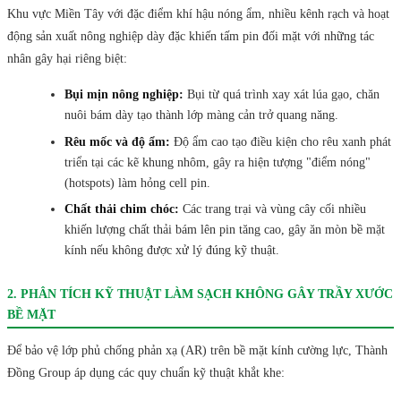
Khu vực Miền Tây với đặc điểm khí hậu nóng ẩm, nhiều kênh rạch và hoạt
động sản xuất nông nghiệp dày đặc khiến tấm pin đối mặt với những tác
nhân gây hại riêng biệt:
Bụi mịn nông nghiệp:
Bụi từ quá trình xay xát lúa gạo, chăn
nuôi bám dày tạo thành lớp màng cản trở quang năng.
Rêu mốc và độ ẩm:
Độ ẩm cao tạo điều kiện cho rêu xanh phát
triển tại các kẽ khung nhôm, gây ra hiện tượng "điểm nóng"
(hotspots) làm hỏng cell pin.
Chất thải chim chóc:
Các trang trại và vùng cây cối nhiều
khiến lượng chất thải bám lên pin tăng cao, gây ăn mòn bề mặt
kính nếu không được xử lý đúng kỹ thuật.
2. PHÂN TÍCH KỸ THUẬT LÀM SẠCH KHÔNG GÂY TRẦY XƯỚC
BỀ MẶT
Để bảo vệ lớp phủ chống phản xạ (AR) trên bề mặt kính cường lực, Thành
Đồng Group áp dụng các quy chuẩn kỹ thuật khắt khe: