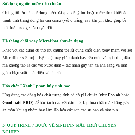
Sử dụng nguồn nước tiêu chuẩn
Chúng tôi ưu tiên sử dụng nước đã qua xử lý lọc hoặc nước tinh khiết để
tránh tình trạng đọng lại cặn canxi (vết ố trắng) sau khi pin khô, giúp bề
mặt luôn trong suốt tuyệt đối.
Hệ thống chổi xoay Microfiber chuyên dụng
Khác với các dụng cụ thô sơ, chúng tôi sử dụng chổi điện xoay mềm với sợi
Microfiber siêu mịn. Kỹ thuật này giúp đánh bay rêu mốc và bụi cứng đầu
mà không tạo ra các vết xước dăm – tác nhân gây tán xạ ánh sáng và làm
giảm hiệu suất phát điện về lâu dài.
Hóa chất "Xanh" phân hủy sinh học
Ứng dụng các dòng hóa chất trung tính có độ pH chuẩn (như
Ecolab
hoặc
Goodmaid PRO
) để bóc tách các vết dầu mỡ, bụi hóa chất mà không gây
ăn mòn khung nhôm hay làm lão hóa các ron cao su bảo vệ tấm pin.
3. QUY TRÌNH 7 BƯỚC VỆ SINH PIN MẶT TRỜI CHUYÊN
NGHIỆP