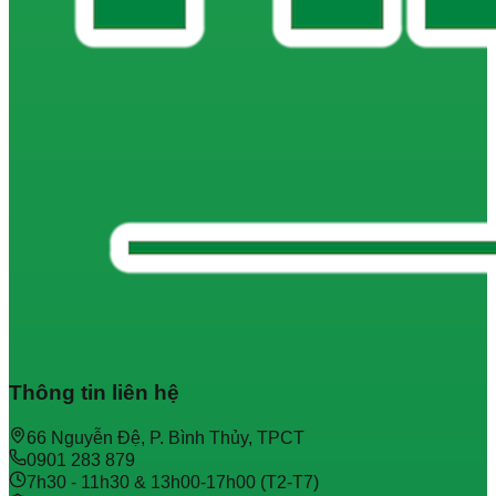
Thông tin liên hệ
66 Nguyễn Đệ, P. Bình Thủy, TPCT
0901 283 879
7h30 - 11h30 & 13h00-17h00 (T2-T7)