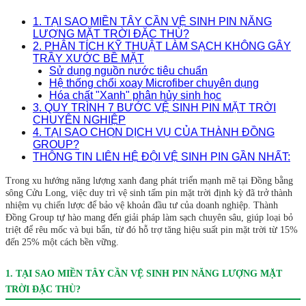
1. TẠI SAO MIỀN TÂY CẦN VỆ SINH PIN NĂNG
LƯỢNG MẶT TRỜI ĐẶC THÙ?
2. PHÂN TÍCH KỸ THUẬT LÀM SẠCH KHÔNG GÂY
TRẦY XƯỚC BỀ MẶT
Sử dụng nguồn nước tiêu chuẩn
Hệ thống chổi xoay Microfiber chuyên dụng
Hóa chất "Xanh" phân hủy sinh học
3. QUY TRÌNH 7 BƯỚC VỆ SINH PIN MẶT TRỜI
CHUYÊN NGHIỆP
4. TẠI SAO CHỌN DỊCH VỤ CỦA THÀNH ĐỒNG
GROUP?
THÔNG TIN LIÊN HỆ ĐỘI VỆ SINH PIN GẦN NHẤT:
Trong xu hướng năng lượng xanh đang phát triển mạnh mẽ tại Đồng bằng
sông Cửu Long, việc duy trì vệ sinh tấm pin mặt trời định kỳ đã trở thành
nhiệm vụ chiến lược để bảo vệ khoản đầu tư của doanh nghiệp. Thành
Đồng Group tự hào mang đến giải pháp làm sạch chuyên sâu, giúp loại bỏ
triệt để rêu mốc và bụi bẩn, từ đó hỗ trợ tăng hiệu suất pin mặt trời từ 15%
đến 25% một cách bền vững.
1. TẠI SAO MIỀN TÂY CẦN VỆ SINH PIN NĂNG LƯỢNG MẶT
TRỜI ĐẶC THÙ?