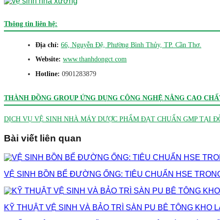
Thông tin liên hệ:
Địa chỉ:
66, Nguyễn Đệ, Phường Bình Thủy, TP. Cần Thơ.
Website:
www.thanhdongct.com
Hotline:
0901283879
THÀNH ĐỒNG GROUP ỨNG DỤNG CÔNG NGHỆ NÂNG CAO CHẤT
DỊCH VỤ VỆ SINH NHÀ MÁY DƯỢC PHẨM ĐẠT CHUẨN GMP TẠI 
Bài viết liên quan
VỆ SINH BỒN BỂ ĐƯỜNG ỐNG: TIÊU CHUẨN HSE TRON
KỸ THUẬT VỆ SINH VÀ BẢO TRÌ SÀN PU BÊ TÔNG KHO 