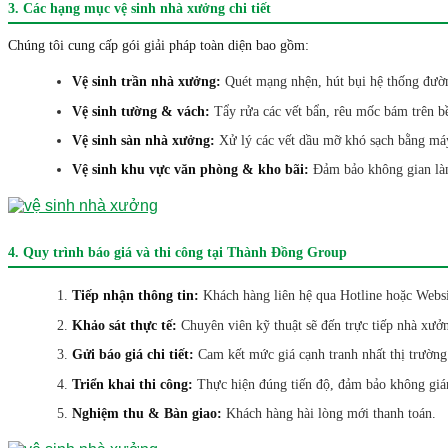
3. Các hạng mục vệ sinh nhà xưởng chi tiết
Chúng tôi cung cấp gói giải pháp toàn diện bao gồm:
Vệ sinh trần nhà xưởng:
Quét mạng nhện, hút bụi hệ thống đườ
Vệ sinh tường & vách:
Tẩy rửa các vết bẩn, rêu mốc bám trên b
Vệ sinh sàn nhà xưởng:
Xử lý các vết dầu mỡ khó sạch bằng máy
Vệ sinh khu vực văn phòng & kho bãi:
Đảm bảo không gian làm
4. Quy trình báo giá và thi công tại Thành Đồng Group
Tiếp nhận thông tin:
Khách hàng liên hệ qua Hotline hoặc Websi
Khảo sát thực tế:
Chuyên viên kỹ thuật sẽ đến trực tiếp nhà xưở
Gửi báo giá chi tiết:
Cam kết mức giá cạnh tranh nhất thị trườn
Triển khai thi công:
Thực hiện đúng tiến độ, đảm bảo không gián
Nghiệm thu & Bàn giao:
Khách hàng hài lòng mới thanh toán.