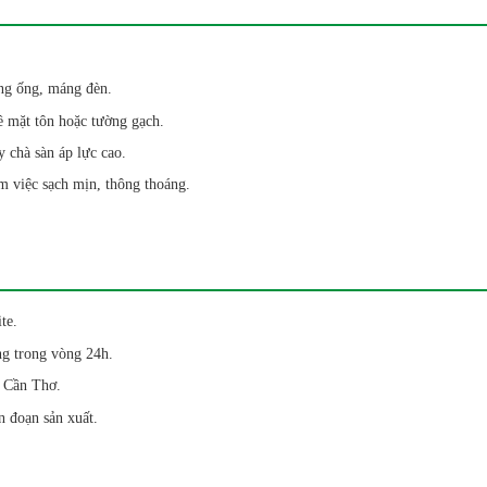
ng ống, máng đèn.
ề mặt tôn hoặc tường gạch.
 chà sàn áp lực cao.
 việc sạch mịn, thông thoáng.
te.
ng trong vòng 24h.
g Cần Thơ.
 đoạn sản xuất.