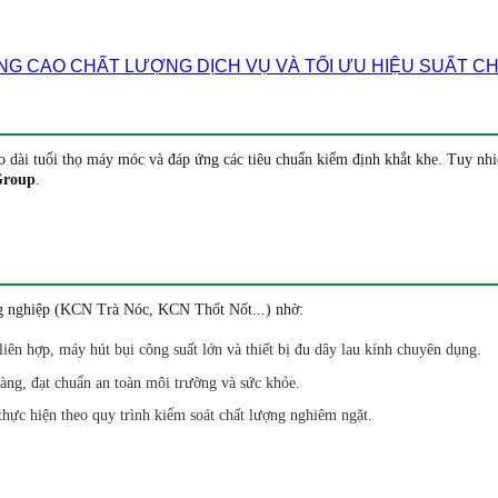
 CAO CHẤT LƯỢNG DỊCH VỤ VÀ TỐI ƯU HIỆU SUẤT C
dài tuổi thọ máy móc và đáp ứng các tiêu chuẩn kiểm định khắt khe. Tuy nhiên,
Group
.
ng nghiệp (KCN Trà Nóc, KCN Thốt Nốt...) nhờ:
ên hợp, máy hút bụi công suất lớn và thiết bị đu dây lau kính chuyên dụng.
ng, đạt chuẩn an toàn môi trường và sức khỏe.
hực hiện theo quy trình kiểm soát chất lượng nghiêm ngặt.