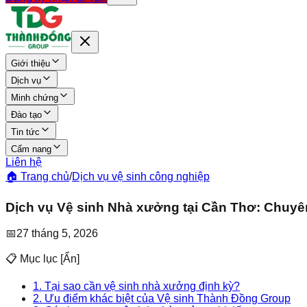
Giới thiệu
Dịch vụ
Minh chứng
Đào tạo
Tin tức
Cẩm nang
Liên hệ
🏠 Trang chủ
/
Dịch vụ vệ sinh công nghiệp
Dịch vụ Vệ sinh Nhà xưởng tại Cần Thơ: Chuyê
📅
27 tháng 5, 2026
📋 Mục lục
[
Ẩn
]
​1. Tại sao cần vệ sinh nhà xưởng định kỳ?
​2. Ưu điểm khác biệt của Vệ sinh Thành Đồng Group