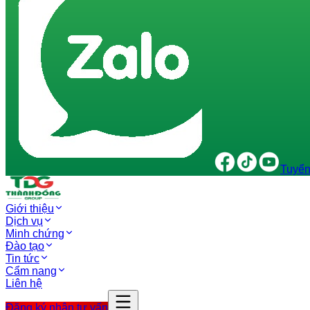
Tuyển
Giới thiệu
Dịch vụ
Minh chứng
Đào tạo
Tin tức
Cẩm nang
Liên hệ
Đăng ký nhận tư vấn