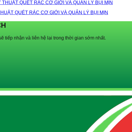
THUẬT QUÉT RÁC CƠ GIỚI VÀ QUẢN LÝ BỤI MỊN
CH
ẽ tiếp nhận và liên hệ lại trong thời gian sớm nhất.