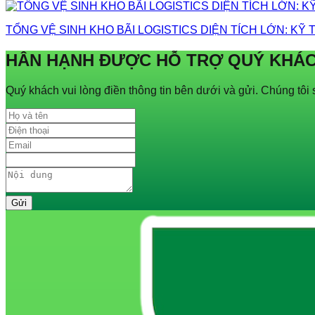
TỔNG VỆ SINH KHO BÃI LOGISTICS DIỆN TÍCH LỚN: KỸ 
HÂN HẠNH ĐƯỢC HỖ TRỢ QUÝ KHÁ
Quý khách vui lòng điền thông tin bên dưới và gửi. Chúng tôi s
Gửi