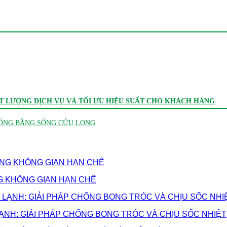
 LƯỢNG DỊCH VỤ VÀ TỐI ƯU HIỆU SUẤT CHO KHÁCH HÀNG
ĐỒNG BẰNG SÔNG CỬU LONG
G KHÔNG GIAN HẠN CHẾ
LẠNH: GIẢI PHÁP CHỐNG BONG TRÓC VÀ CHỊU SỐC NHIỆT