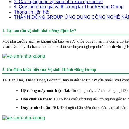
3. Các hạng mục vệ sinh nhà xưởng chi tiết
4. Quy trình báo giá và thi công tại Thành Đồng Group
Thông tin liên hệ:
THÀNH ĐỒNG GROUP ỨNG DỤNG CÔNG NGHỆ NÂNG
1. Tại sao cần vệ sinh nhà xưởng định kỳ?
Một nhà xưởng sạch sẽ không chỉ bảo vệ sức khỏe công nhân mà còn giúp kéo 
khăn. Đó là lý do bạn cần đến một đơn vị chuyên nghiệp như
Thành Đồng 
2. Ưu điểm khác biệt của Vệ sinh Thành Đồng Group
Tại Cần Thơ, Thành Đồng Group tự hào là đối tác tin cậy của nhiều khu cô
Hệ thống máy móc hiện đại:
Sử dụng máy chà sàn công nghiệp li
Hóa chất an toàn:
100% hóa chất sử dụng đều có nguồn gốc rõ rà
Quy trình chuẩn ISO:
Đội ngũ nhân viên được đào tạo bài bản, t