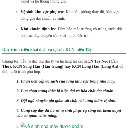
panel và hệ thống thông gió.
Vệ sinh khu vực phụ trợ:
Kho bãi, phòng thay đồ, khu vực
đóng gói đạt chuẩn vệ sinh.
Khử khuẩn định kỳ:
Đảm bảo môi trường vô trùng tuyệt đối
cho các dây chuyền sản xuất thuốc đặc trị.
Quy trình triển khai dịch vụ tại các KCN miền Tây
Chúng tôi hiểu rõ đặc thù địa lý và hạ tầng tại các
KCN Trà Nóc (Cần
Thơ), KCN Sông Hậu (Hậu Giang) hay KCN Long Hậu (Long An)
để
đưa ra lộ trình phù hợp:
1. Phân tích cấp độ sạch của từng khu vực trong nhà máy.
2. Lựa chọn trang thiết bị hiện đại và hóa chất đạt chuẩn.
3. Đội ngũ chuyên gia giám sát chặt chẽ từng bước vệ sinh.
4. Cung cấp đầy đủ hồ sơ vệ sinh phục vụ công tác kiểm duyệt
của cơ quan chức năng.