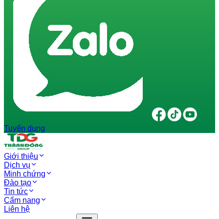
Tuyển dụng
Giới thiệu
Dịch vụ
Minh chứng
Đào tạo
Tin tức
Cẩm nang
Liên hệ