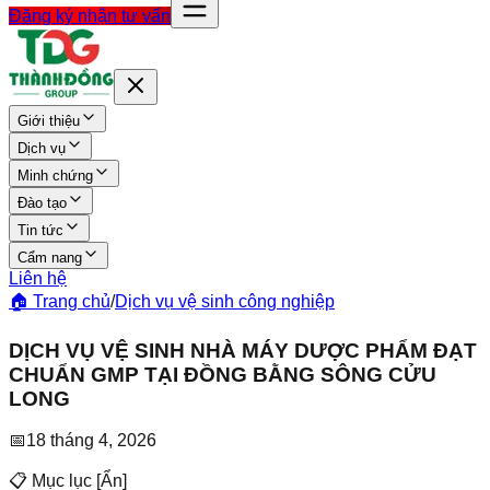
Đăng ký nhận tư vấn
Giới thiệu
Dịch vụ
Minh chứng
Đào tạo
Tin tức
Cẩm nang
Liên hệ
🏠 Trang chủ
/
Dịch vụ vệ sinh công nghiệp
DỊCH VỤ VỆ SINH NHÀ MÁY DƯỢC PHẨM ĐẠT
CHUẨN GMP TẠI ĐỒNG BẰNG SÔNG CỬU
LONG
📅
18 tháng 4, 2026
📋 Mục lục
[
Ẩn
]