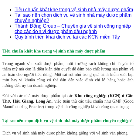
Tiêu chuẩn khắt khe trong vệ sinh nhà máy dược phẩm
Tại sao nên chọn dịch vụ vệ sinh nhà máy dược phẩm
chuyên nghiệp?
Thành Đồng Group – Chuyên gia vệ sinh công nghiệp
cho các đơn vị dược phẩm đầu ngành
Quy trình triển khai dịch vụ tại các KCN miền Tây
Tiêu chuẩn khắt khe trong vệ sinh nhà máy dược phẩm
Trong ngành sản xuất dược phẩm, môi trường sạch không chỉ là yếu tố
thẩm mỹ mà còn là điều kiện tiên quyết để đảm bảo chất lượng sản phẩm và
an toàn cho người tiêu dùng. Một sai sót nhỏ trong quá trình kiểm soát bụi
mịn hay vi khuẩn cũng có thể dẫn đến việc đình chỉ lô hàng hoặc ảnh
hưởng đến uy tín doanh nghiệp.
Đối với các nhà máy dược phẩm tại các
Khu công nghiệp (KCN) ở Cần
Thơ, Hậu Giang, Long An
, việc tuân thủ các tiêu chuẩn như GMP (Good
Manufacturing Practice) trong vệ sinh công nghiệp là vô cùng quan trọng.
Tại sao nên chọn dịch vụ vệ sinh nhà máy dược phẩm chuyên nghiệp?
Dịch vụ vệ sinh nhà máy dược phẩm không giống với vệ sinh văn phòng