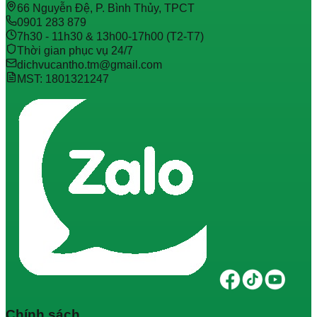
66 Nguyễn Đệ, P. Bình Thủy, TPCT
0901 283 879
7h30 - 11h30 & 13h00-17h00 (T2-T7)
Thời gian phục vụ 24/7
dichvucantho.tm@gmail.com
MST: 1801321247
Chính sách