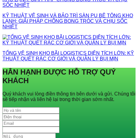
KỸ THUẬT VỆ SINH VÀ BẢO TRÌ SÀN PU BÊ TÔNG KHO
LẠNH: GIẢI PHÁP CHỐNG BONG TRÓC VÀ CHỊU SỐC
NHIỆT
TỔNG VỆ SINH KHO BÃI LOGISTICS DIỆN TÍCH LỚN: KỸ
THUẬT QUÉT RÁC CƠ GIỚI VÀ QUẢN LÝ BỤI MỊN
HÂN HẠNH ĐƯỢC HỖ TRỢ QUÝ
KHÁCH
Quý khách vui lòng điền thông tin bên dưới và gửi. Chúng tôi
sẽ tiếp nhận và liên hệ lại trong thời gian sớm nhất.