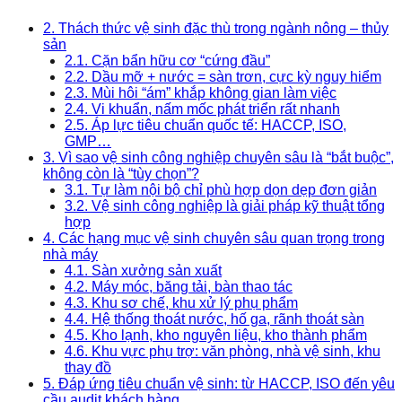
2. Thách thức vệ sinh đặc thù trong ngành nông – thủy
sản
2.1. Cặn bẩn hữu cơ “cứng đầu”
2.2. Dầu mỡ + nước = sàn trơn, cực kỳ nguy hiểm
2.3. Mùi hôi “ám” khắp không gian làm việc
2.4. Vi khuẩn, nấm mốc phát triển rất nhanh
2.5. Áp lực tiêu chuẩn quốc tế: HACCP, ISO,
GMP…
3. Vì sao vệ sinh công nghiệp chuyên sâu là “bắt buộc”,
không còn là “tùy chọn”?
3.1. Tự làm nội bộ chỉ phù hợp dọn dẹp đơn giản
3.2. Vệ sinh công nghiệp là giải pháp kỹ thuật tổng
hợp
4. Các hạng mục vệ sinh chuyên sâu quan trọng trong
nhà máy
4.1. Sàn xưởng sản xuất
4.2. Máy móc, băng tải, bàn thao tác
4.3. Khu sơ chế, khu xử lý phụ phẩm
4.4. Hệ thống thoát nước, hố ga, rãnh thoát sàn
4.5. Kho lạnh, kho nguyên liệu, kho thành phẩm
4.6. Khu vực phụ trợ: văn phòng, nhà vệ sinh, khu
thay đồ
5. Đáp ứng tiêu chuẩn vệ sinh: từ HACCP, ISO đến yêu
cầu audit khách hàng