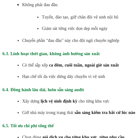
Không phải đau đầu:
Tuyển, đào tạo, giữ chân đội vệ sinh nội bộ
Giám sát từng việc dọn dẹp mỗi ngày
Chuyển phần “đau đầu” này cho đội ngũ chuyên nghiệp
6.3. Linh hoạt thời gian, không ảnh hưởng sản xuất
Có thể sắp xếp
ca đêm, cuối tuần, ngoài giờ sản xuất
Hạn chế tối đa việc dừng dây chuyền vì vệ sinh
6.4. Đồng hành lâu dài, luôn sẵn sàng audit
Xây dựng
lịch vệ sinh định kỳ
cho từng khu vực
Giữ nhà máy trong trạng thái
sẵn sàng kiểm tra bất cứ lúc nào
6.5. Tối ưu chi phí tổng thể
Chọn đúng
gói dịch vụ cho từng khu vực, từng nhu cầu