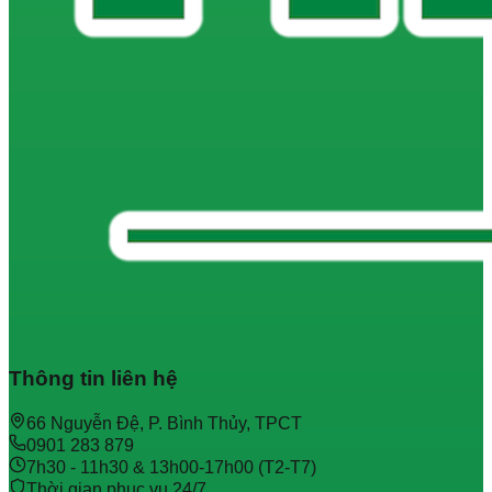
Thông tin liên hệ
66 Nguyễn Đệ, P. Bình Thủy, TPCT
0901 283 879
7h30 - 11h30 & 13h00-17h00 (T2-T7)
Thời gian phục vụ 24/7