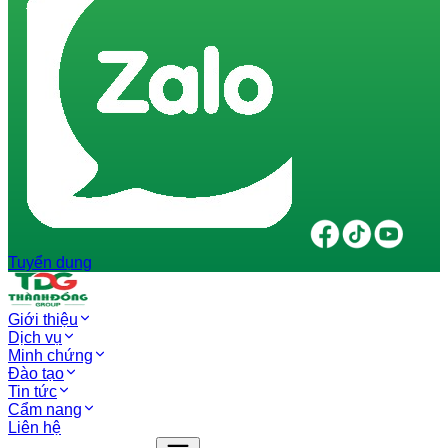
Tuyển dụng
Giới thiệu
Dịch vụ
Minh chứng
Đào tạo
Tin tức
Cẩm nang
Liên hệ