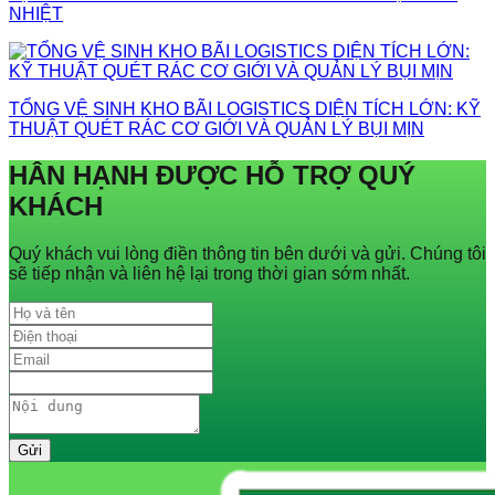
NHIỆT
TỔNG VỆ SINH KHO BÃI LOGISTICS DIỆN TÍCH LỚN: KỸ
THUẬT QUÉT RÁC CƠ GIỚI VÀ QUẢN LÝ BỤI MỊN
HÂN HẠNH ĐƯỢC HỖ TRỢ QUÝ
KHÁCH
Quý khách vui lòng điền thông tin bên dưới và gửi. Chúng tôi
sẽ tiếp nhận và liên hệ lại trong thời gian sớm nhất.
Gửi