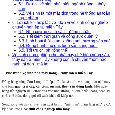
5.1. Đơn vị vệ sinh phải hiểu ngành nông – thủy
sản
5.2. Vệ sinh là một mắt xích trong hệ thống an toàn
thực phẩm
6. Lợi ích khi hợp tác với đơn vị vệ sinh công nghiệp
chuyên nghiệp tại miền Tây
6.1. Nhà xưởng sạch sâu – đúng chuẩn
6.2. Tiết kiệm thời gian và công sức quản lý
6.3. Linh hoạt thời gian, không ảnh hưởng sản xuất
6.4. Đồng hành lâu dài, luôn sẵn sàng audit
6.5. Tối ưu chi phí tổng thể
Vệ sinh công nghiệp cho nhà máy chế biến nông sản,
thủy sản ở miền Tây không còn là chuyện “hôm nào
rảnh thì dọn”, mà là:
1. Bức tranh vệ sinh nhà máy nông – thủy sản ở miền Tây
Đồng bằng sông Cửu Long là “bếp ăn” của cả nước với hàng loạt nhà máy
chế biến
gạo, trái cây, cá, tôm, surimi, thủy sản đông lạnh
. Mỗi ngày,
hàng tấn nguyên liệu được đưa vào nhà xưởng, đi qua nhiều công đoạn sơ
chế, chế biến, đóng gói rồi xuất khẩu đi khắp nơi.
Song song với dây chuyền sản xuất là một “mặt trận” thầm lặng nhưng cực
kỳ quan trọng:
vệ sinh công nghiệp nhà máy
.