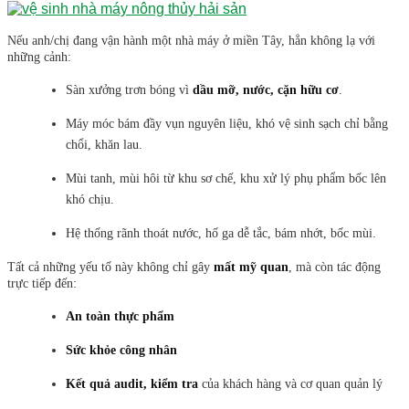
Nếu anh/chị đang vận hành một nhà máy ở miền Tây, hẳn không lạ với
những cảnh:
Sàn xưởng trơn bóng vì
dầu mỡ, nước, cặn hữu cơ
.
Máy móc bám đầy vụn nguyên liệu, khó vệ sinh sạch chỉ bằng
chổi, khăn lau.
Mùi tanh, mùi hôi từ khu sơ chế, khu xử lý phụ phẩm bốc lên
khó chịu.
Hệ thống rãnh thoát nước, hố ga dễ tắc, bám nhớt, bốc mùi.
Tất cả những yếu tố này không chỉ gây
mất mỹ quan
, mà còn tác động
trực tiếp đến:
An toàn thực phẩm
Sức khỏe công nhân
Kết quả audit, kiểm tra
của khách hàng và cơ quan quản lý