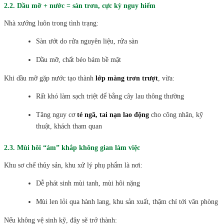
2.2. Dầu mỡ + nước = sàn trơn, cực kỳ nguy hiểm
Nhà xưởng luôn trong tình trạng:
Sàn ướt do rửa nguyên liệu, rửa sàn
Dầu mỡ, chất béo bám bề mặt
Khi dầu mỡ gặp nước tạo thành
lớp màng trơn trượt
, vừa:
Rất khó làm sạch triệt để bằng cây lau thông thường
Tăng nguy cơ
té ngã, tai nạn lao động
cho công nhân, kỹ
thuật, khách tham quan
2.3. Mùi hôi “ám” khắp không gian làm việc
Khu sơ chế thủy sản, khu xử lý phụ phẩm là nơi:
Dễ phát sinh mùi tanh, mùi hôi nặng
Mùi len lỏi qua hành lang, khu sản xuất, thậm chí tới văn phòng
Nếu không vệ sinh kỹ, đây sẽ trở thành: