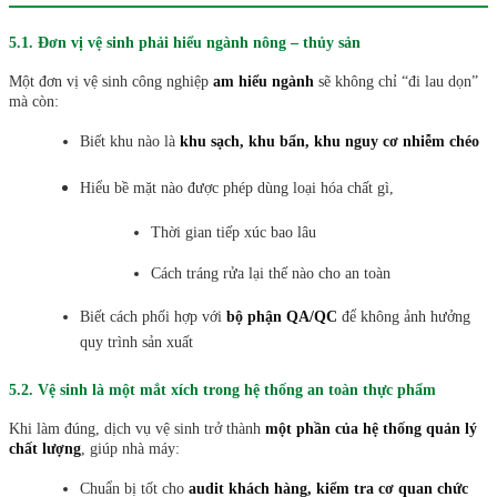
5.1. Đơn vị vệ sinh phải hiểu ngành nông – thủy sản
Một đơn vị vệ sinh công nghiệp
am hiểu ngành
sẽ không chỉ “đi lau dọn”
mà còn:
Biết khu nào là
khu sạch, khu bẩn, khu nguy cơ nhiễm chéo
Hiểu bề mặt nào được phép dùng loại hóa chất gì,
Thời gian tiếp xúc bao lâu
Cách tráng rửa lại thế nào cho an toàn
Biết cách phối hợp với
bộ phận QA/QC
để không ảnh hưởng
quy trình sản xuất
5.2. Vệ sinh là một mắt xích trong hệ thống an toàn thực phẩm
Khi làm đúng, dịch vụ vệ sinh trở thành
một phần của hệ thống quản lý
chất lượng
, giúp nhà máy:
Chuẩn bị tốt cho
audit khách hàng, kiểm tra cơ quan chức