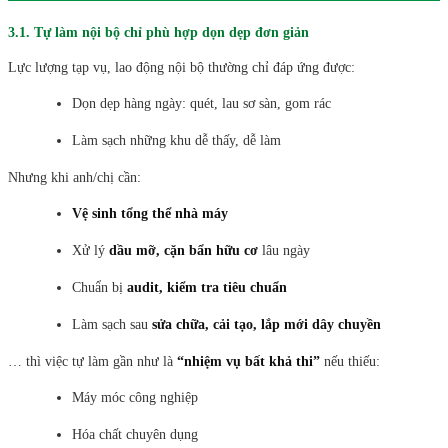
3.1. Tự làm nội bộ chỉ phù hợp dọn dẹp đơn giản
Lực lượng tạp vụ, lao động nội bộ thường chỉ đáp ứng được:
Dọn dẹp hàng ngày: quét, lau sơ sàn, gom rác
Làm sạch những khu dễ thấy, dễ làm
Nhưng khi anh/chị cần:
Vệ sinh tổng thể nhà máy
Xử lý
dầu mỡ, cặn bẩn hữu cơ
lâu ngày
Chuẩn bị
audit, kiểm tra tiêu chuẩn
Làm sạch sau
sửa chữa, cải tạo, lắp mới dây chuyền
… thì việc tự làm gần như là
“nhiệm vụ bất khả thi”
nếu thiếu:
Máy móc công nghiệp
Hóa chất chuyên dụng