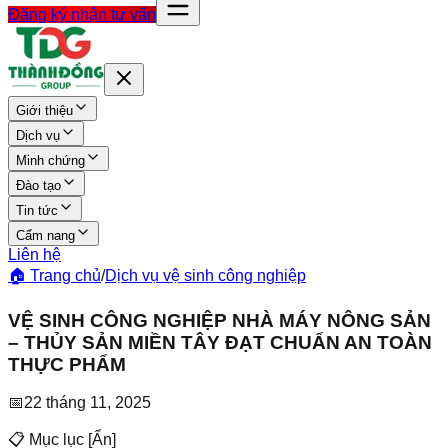
Đăng ký nhận tư vấn
Giới thiệu
Dịch vụ
Minh chứng
Đào tạo
Tin tức
Cẩm nang
Liên hệ
🏠 Trang chủ
/
Dịch vụ vệ sinh công nghiệp
VỆ SINH CÔNG NGHIỆP NHÀ MÁY NÔNG SẢN
– THỦY SẢN MIỀN TÂY ĐẠT CHUẨN AN TOÀN
THỰC PHẨM
📅
22 tháng 11, 2025
📋 Mục lục
[
Ẩn
]