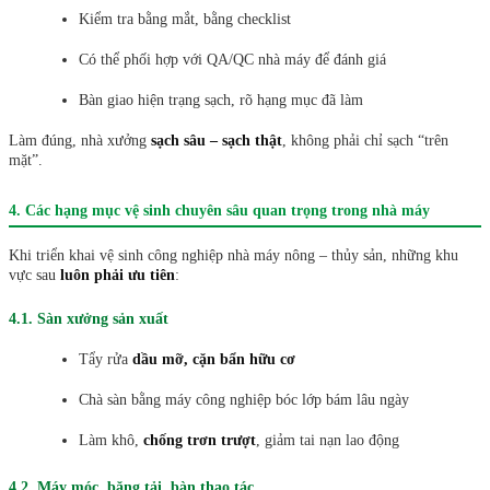
Kiểm tra bằng mắt, bằng checklist
Có thể phối hợp với QA/QC nhà máy để đánh giá
Bàn giao hiện trạng sạch, rõ hạng mục đã làm
Làm đúng, nhà xưởng
sạch sâu – sạch thật
, không phải chỉ sạch “trên
mặt”.
4. Các hạng mục vệ sinh chuyên sâu quan trọng trong nhà máy
Khi triển khai vệ sinh công nghiệp nhà máy nông – thủy sản, những khu
vực sau
luôn phải ưu tiên
:
4.1. Sàn xưởng sản xuất
Tẩy rửa
dầu mỡ, cặn bẩn hữu cơ
Chà sàn bằng máy công nghiệp bóc lớp bám lâu ngày
Làm khô,
chống trơn trượt
, giảm tai nạn lao động
4.2. Máy móc, băng tải, bàn thao tác