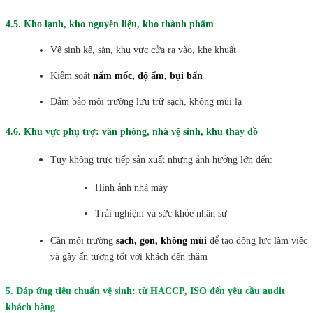
4.5. Kho lạnh, kho nguyên liệu, kho thành phẩm
Vệ sinh kệ, sàn, khu vực cửa ra vào, khe khuất
Kiểm soát
nấm mốc, độ ẩm, bụi bẩn
Đảm bảo môi trường lưu trữ sạch, không mùi lạ
4.6. Khu vực phụ trợ: văn phòng, nhà vệ sinh, khu thay đồ
Tuy không trực tiếp sản xuất nhưng ảnh hưởng lớn đến:
Hình ảnh nhà máy
Trải nghiệm và sức khỏe nhân sự
Cần môi trường
sạch, gọn, không mùi
để tạo động lực làm việc
và gây ấn tượng tốt với khách đến thăm
5. Đáp ứng tiêu chuẩn vệ sinh: từ HACCP, ISO đến yêu cầu audit
khách hàng