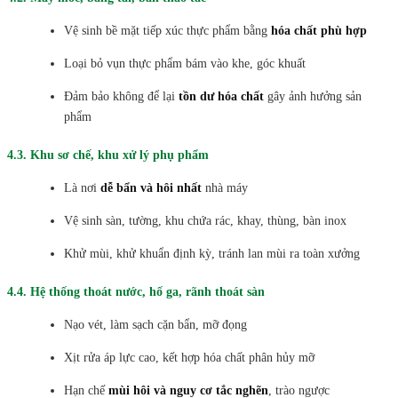
Vệ sinh bề mặt tiếp xúc thực phẩm bằng
hóa chất phù hợp
Loại bỏ vụn thực phẩm bám vào khe, góc khuất
Đảm bảo không để lại
tồn dư hóa chất
gây ảnh hưởng sản
phẩm
4.3. Khu sơ chế, khu xử lý phụ phẩm
Là nơi
dễ bẩn và hôi nhất
nhà máy
Vệ sinh sàn, tường, khu chứa rác, khay, thùng, bàn inox
Khử mùi, khử khuẩn định kỳ, tránh lan mùi ra toàn xưởng
4.4. Hệ thống thoát nước, hố ga, rãnh thoát sàn
Nạo vét, làm sạch cặn bẩn, mỡ đọng
Xịt rửa áp lực cao, kết hợp hóa chất phân hủy mỡ
Hạn chế
mùi hôi và nguy cơ tắc nghẽn
, trào ngược