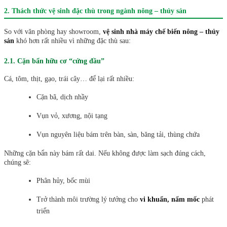
2. Thách thức vệ sinh đặc thù trong ngành nông – thủy sản
So với văn phòng hay showroom,
vệ sinh nhà máy chế biến nông – thủy
sản
khó hơn rất nhiều vì những đặc thù sau:
2.1. Cặn bẩn hữu cơ “cứng đầu”
Cá, tôm, thịt, gạo, trái cây… để lại rất nhiều:
Cặn bã, dịch nhầy
Vụn vỏ, xương, nội tạng
Vụn nguyên liệu bám trên bàn, sàn, băng tải, thùng chứa
Những cặn bẩn này bám rất dai. Nếu không được làm sạch đúng cách,
chúng sẽ:
Phân hủy, bốc mùi
Trở thành môi trường lý tưởng cho
vi khuẩn, nấm mốc
phát
triển