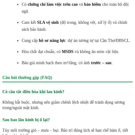
Có
chứng chỉ làm việc trên cao
và
bảo hiểm
cho toàn bộ đội
ngũ.
Cam kết
SLA vệ sinh
(độ trong, không vệt, xử lý ố) và chính
sách bảo hành.
Cung cấp
hồ sơ năng lực
: dự án tương tự tại Cần Thơ/ĐBSCL.
Hóa chất đạt chuẩn, có
MSDS
và không ăn mòn vật liệu.
Báo giá minh bạch theo m²/tầng, có ảnh
trước – sau
.
Câu hỏi thường gặp (FAQ)
Có cần tắt điều hòa khi lau kính?
Không bắt buộc, nhưng nên giảm chênh lệch nhiệt để tránh đọng sương
trong/ngoài mặt kính.
Sau bao lâu kính bị ố lại?
Tùy môi trường gió – mưa – bụi. Bảo trì đúng lịch sẽ hạn chế bám ố, tiết