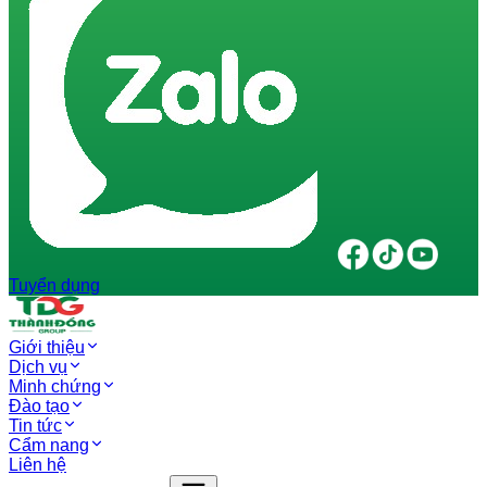
Tuyển dụng
Giới thiệu
Dịch vụ
Minh chứng
Đào tạo
Tin tức
Cẩm nang
Liên hệ