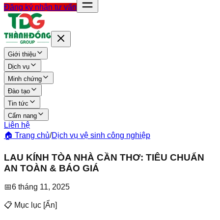
Đăng ký nhận tư vấn
Giới thiệu
Dịch vụ
Minh chứng
Đào tạo
Tin tức
Cẩm nang
Liên hệ
🏠 Trang chủ
/
Dịch vụ vệ sinh công nghiệp
LAU KÍNH TÒA NHÀ CẦN THƠ: TIÊU CHUẨN
AN TOÀN & BÁO GIÁ
📅
6 tháng 11, 2025
📋 Mục lục
[
Ẩn
]