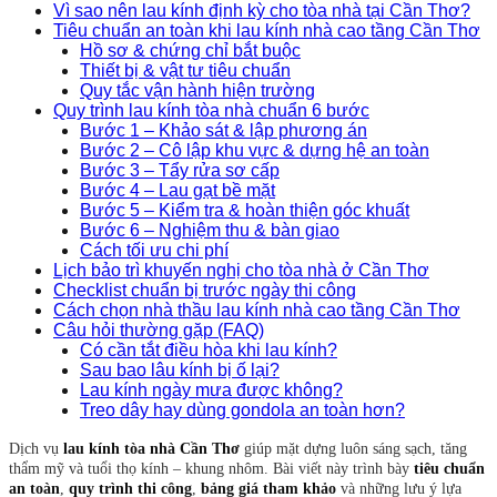
Vì sao nên lau kính định kỳ cho tòa nhà tại Cần Thơ?
Tiêu chuẩn an toàn khi lau kính nhà cao tầng Cần Thơ
Hồ sơ & chứng chỉ bắt buộc
Thiết bị & vật tư tiêu chuẩn
Quy tắc vận hành hiện trường
Quy trình lau kính tòa nhà chuẩn 6 bước
Bước 1 – Khảo sát & lập phương án
Bước 2 – Cô lập khu vực & dựng hệ an toàn
Bước 3 – Tẩy rửa sơ cấp
Bước 4 – Lau gạt bề mặt
Bước 5 – Kiểm tra & hoàn thiện góc khuất
Bước 6 – Nghiệm thu & bàn giao
Cách tối ưu chi phí
Lịch bảo trì khuyến nghị cho tòa nhà ở Cần Thơ
Checklist chuẩn bị trước ngày thi công
Cách chọn nhà thầu lau kính nhà cao tầng Cần Thơ
Câu hỏi thường gặp (FAQ)
Có cần tắt điều hòa khi lau kính?
Sau bao lâu kính bị ố lại?
Lau kính ngày mưa được không?
Treo dây hay dùng gondola an toàn hơn?
Dịch vụ
lau kính tòa nhà Cần Thơ
giúp mặt dựng luôn sáng sạch, tăng
thẩm mỹ và tuổi thọ kính – khung nhôm. Bài viết này trình bày
tiêu chuẩn
an toàn
,
quy trình thi công
,
bảng giá tham khảo
và những lưu ý lựa