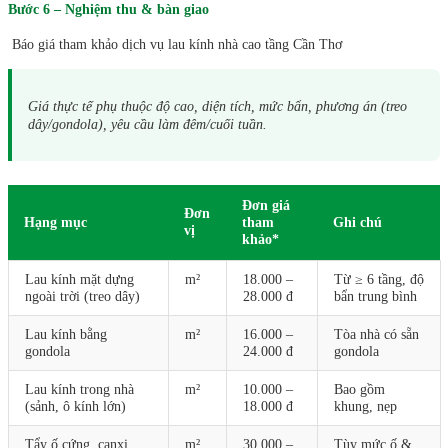
Bước 6 – Nghiệm thu & bàn giao
Báo giá tham khảo dịch vụ lau kính nhà cao tầng Cần Thơ
Giá thực tế phụ thuộc độ cao, diện tích, mức bẩn, phương án (treo
dây/gondola), yêu cầu làm đêm/cuối tuần.
Đơn giá
Đơn
Hạng mục
tham
Ghi chú
vị
khảo*
Lau kính mặt dựng
m²
18.000 –
Từ ≥ 6 tầng, độ
ngoài trời (treo dây)
28.000 đ
bẩn trung bình
Lau kính bằng
m²
16.000 –
Tòa nhà có sẵn
gondola
24.000 đ
gondola
Lau kính trong nhà
m²
10.000 –
Bao gồm
(sảnh, ô kính lớn)
18.000 đ
khung, nẹp
Tẩy ố cứng, canxi
m²
30.000 –
Tùy mức ố &