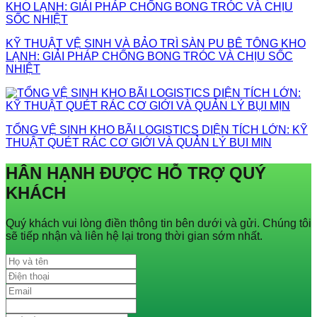
KỸ THUẬT VỆ SINH VÀ BẢO TRÌ SÀN PU BÊ TÔNG KHO
LẠNH: GIẢI PHÁP CHỐNG BONG TRÓC VÀ CHỊU SỐC
NHIỆT
TỔNG VỆ SINH KHO BÃI LOGISTICS DIỆN TÍCH LỚN: KỸ
THUẬT QUÉT RÁC CƠ GIỚI VÀ QUẢN LÝ BỤI MỊN
HÂN HẠNH ĐƯỢC HỖ TRỢ QUÝ
KHÁCH
Quý khách vui lòng điền thông tin bên dưới và gửi. Chúng tôi
sẽ tiếp nhận và liên hệ lại trong thời gian sớm nhất.