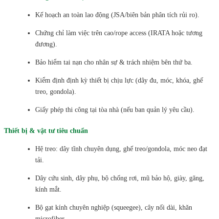
Kế hoạch an toàn lao động (JSA/biên bản phân tích rủi ro).
Chứng chỉ làm việc trên cao/rope access (IRATA hoặc tương
đương).
Bảo hiểm tai nạn cho nhân sự & trách nhiệm bên thứ ba.
Kiểm định định kỳ thiết bị chịu lực (dây đu, móc, khóa, ghế
treo, gondola).
Giấy phép thi công tại tòa nhà (nếu ban quản lý yêu cầu).
Thiết bị & vật tư tiêu chuẩn
Hệ treo: dây tĩnh chuyên dụng, ghế treo/gondola, móc neo đạt
tải.
Dây cứu sinh, dây phụ, bộ chống rơi, mũ bảo hộ, giày, găng,
kính mắt.
Bộ gạt kính chuyên nghiệp (squeegee), cây nối dài, khăn
microfiber.