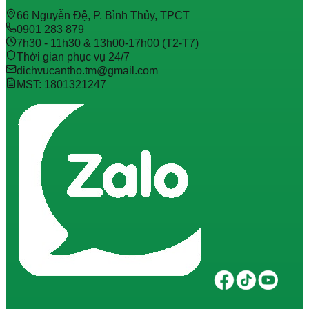
66 Nguyễn Đệ, P. Bình Thủy, TPCT
0901 283 879
7h30 - 11h30 & 13h00-17h00 (T2-T7)
Thời gian phục vụ 24/7
dichvucantho.tm@gmail.com
MST: 1801321247