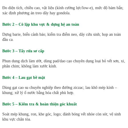
Đo diện tích, chiều cao, vật liệu (kính cường lực/low-e), mức độ bám bẩn;
xác định phương án treo dây hay gondola.
Bước 2 – Cô lập khu vực & dựng hệ an toàn
Dựng barie, biển cảnh báo; kiểm tra điểm neo, dây cứu sinh; họp an toàn
đầu ca.
Bước 3 – Tẩy rửa sơ cấp
Phun dung dịch làm ướt, dùng pad/dao cạo chuyên dụng loại bỏ vết sơn, xi,
phân chim; không làm xước kính.
Bước 4 – Lau gạt bề mặt
Dùng gạt cao su chuyên nghiệp theo đường ziczac; lau khô mép kính –
khung; xử lý ố nước bằng hóa chất phù hợp.
Bước 5 – Kiểm tra & hoàn thiện góc khuất
Soát mép khung, ron, khe góc, logo; đánh bóng vết nhòe còn sót; vệ sinh
khu vực chân tòa.