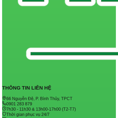
THÔNG TIN LIÊN HỆ
66 Nguyễn Đệ, P. Bình Thủy, TPCT
0901 283 879
7h30 - 11h30 & 13h00-17h00 (T2-T7)
Thời gian phục vụ 24/7