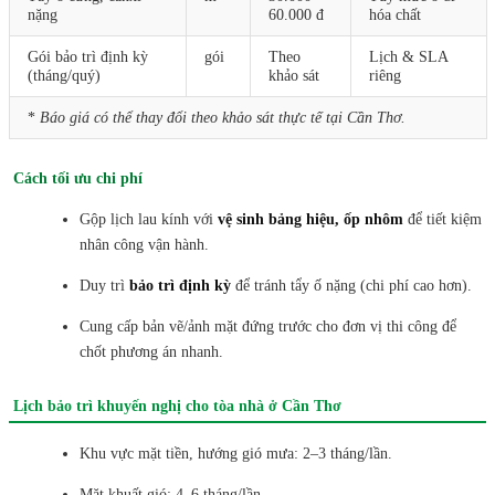
nặng
60.000 đ
hóa chất
Gói bảo trì định kỳ
gói
Theo
Lịch & SLA
(tháng/quý)
khảo sát
riêng
*
Báo giá có thể thay đổi theo khảo sát thực tế tại Cần Thơ.
Cách tối ưu chi phí
Gộp lịch lau kính với
vệ sinh bảng hiệu, ốp nhôm
để tiết kiệm
nhân công vận hành.
Duy trì
bảo trì định kỳ
để tránh tẩy ố nặng (chi phí cao hơn).
Cung cấp bản vẽ/ảnh mặt đứng trước cho đơn vị thi công để
chốt phương án nhanh.
Lịch bảo trì khuyến nghị cho tòa nhà ở Cần Thơ
Khu vực mặt tiền, hướng gió mưa: 2–3 tháng/lần.
Mặt khuất gió: 4–6 tháng/lần.