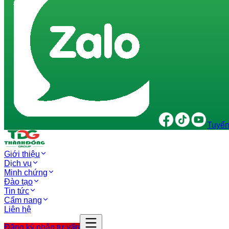
Tuyển
Giới thiệu
Dịch vụ
Minh chứng
Đào tạo
Tin tức
Cẩm nang
Liên hệ
Đăng ký nhận tư vấn