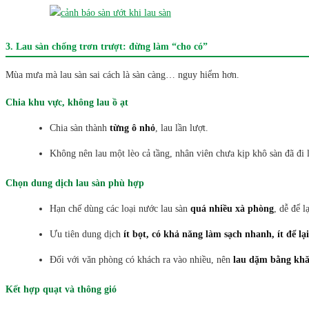
3. Lau sàn chống trơn trượt: đừng làm “cho có”
Mùa mưa mà lau sàn sai cách là sàn càng… nguy hiểm hơn.
Chia khu vực, không lau ồ ạt
Chia sàn thành
từng ô nhỏ
, lau lần lượt.
Không nên lau một lèo cả tầng, nhân viên chưa kịp khô sàn đã đi lạ
Chọn dung dịch lau sàn phù hợp
Hạn chế dùng các loại nước lau sàn
quá nhiều xà phòng
, dễ để l
Ưu tiên dung dịch
ít bọt, có khả năng làm sạch nhanh, ít để lại
Đối với văn phòng có khách ra vào nhiều, nên
lau dặm bằng khă
Kết hợp quạt và thông gió