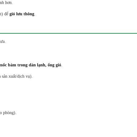
nh hơn.
ạt) để
gió lưu thông
.
mưa.
ốc bám trong dàn lạnh, ống gió
.
 sản xuất/dịch vụ).
o phòng).