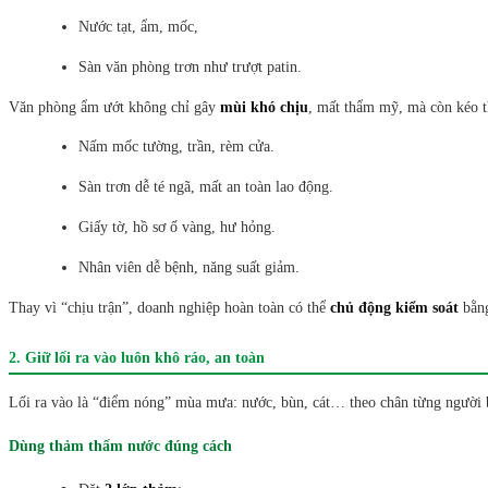
Nước tạt, ẩm, mốc,
Sàn văn phòng trơn như trượt patin.
Văn phòng ẩm ướt không chỉ gây
mùi khó chịu
, mất thẩm mỹ, mà còn kéo t
Nấm mốc tường, trần, rèm cửa.
Sàn trơn dễ té ngã, mất an toàn lao động.
Giấy tờ, hồ sơ ố vàng, hư hỏng.
Nhân viên dễ bệnh, năng suất giảm.
Thay vì “chịu trận”, doanh nghiệp hoàn toàn có thể
chủ động kiểm soát
bằng
2. Giữ lối ra vào luôn khô ráo, an toàn
Lối ra vào là “điểm nóng” mùa mưa: nước, bùn, cát… theo chân từng người 
Dùng thảm thấm nước đúng cách