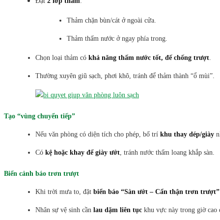
Đặt
2 lớp thảm
:
Thảm chặn bùn/cát ở ngoài cửa.
Thảm thấm nước ở ngay phía trong.
Chọn loại thảm có
khả năng thấm nước tốt, đế chống trượt
.
Thường xuyên giũ sạch, phơi khô, tránh để thảm thành “ổ mùi”.
Tạo “vùng chuyển tiếp”
Nếu văn phòng có diện tích cho phép, bố trí
khu thay dép/giày
nh
Có
kệ hoặc khay để giày ướt
, tránh nước thấm loang khắp sàn.
Biển cảnh báo trơn trượt
Khi trời mưa to, đặt
biển báo “Sàn ướt – Cẩn thận trơn trượt”
Nhân sự vệ sinh cần
lau dặm liên tục
khu vực này trong giờ cao đ