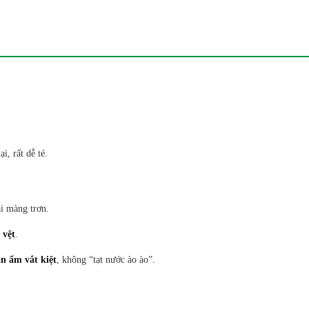
i, rất dễ té.
ại màng trơn.
 vệt
.
n ẩm vắt kiệt
, không “tạt nước ào ào”.