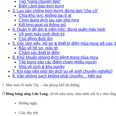
Tạo “vùng chuyển tiếp”
Biển cảnh báo trơn trượt
3. Lau sàn chống trơn trượt: đừng làm “cho có”
Chia khu vực, không lau ồ ạt
Chọn dung dịch lau sàn phù hợp
Kết hợp quạt và thông gió
4. Quản lý độ ẩm & nấm mốc: đừng quên máy lạnh
Vệ sinh máy lạnh định kỳ
Chủ động đuổi ẩm
5. Góc làm việc, hồ sơ & thiết bị điện mùa mưa: kê cao, 
Bảo vệ hồ sơ, giấy tờ
Chăm sóc thiết bị điện
6. Khử khuẩn phòng dịch bệnh trong mùa mưa
Tập trung vào các điểm chạm nhiều người
Nhà vệ sinh & khu pantry
7. Khi nào nên nhờ tới dịch vụ vệ sinh chuyên nghiệp?
8. Văn phòng sạch không phải chuyện… hên xui
1. Mùa mưa lũ miền Tây – văn phòng khổ đủ đường
Ở
Đồng bằng sông Cửu Long
, cứ tới mùa mưa, mùa nước nổi là y như rằng
Đường ngập,
Giày dép ướt,