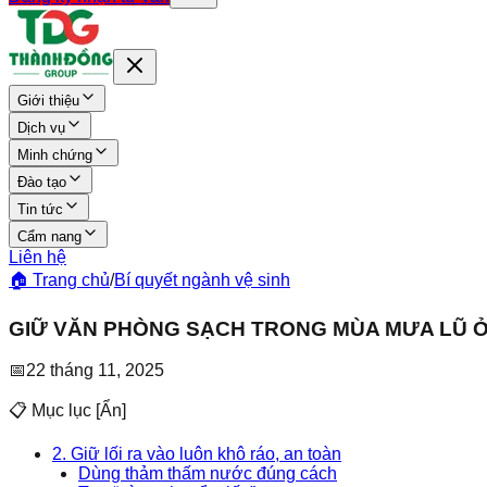
Giới thiệu
Dịch vụ
Minh chứng
Đào tạo
Tin tức
Cẩm nang
Liên hệ
🏠 Trang chủ
/
Bí quyết ngành vệ sinh
GIỮ VĂN PHÒNG SẠCH TRONG MÙA MƯA LŨ Ở
📅
22 tháng 11, 2025
📋 Mục lục
[
Ẩn
]
2. Giữ lối ra vào luôn khô ráo, an toàn
Dùng thảm thấm nước đúng cách