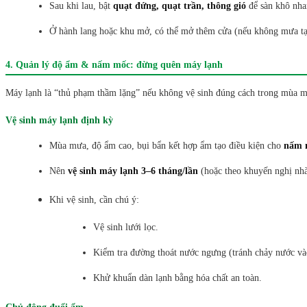
Sau khi lau, bật
quạt đứng, quạt trần, thông gió
để sàn khô nha
Ở hành lang hoặc khu mở, có thể mở thêm cửa (nếu không mưa t
4. Quản lý độ ẩm & nấm mốc: đừng quên máy lạnh
Máy lạnh là “thủ phạm thầm lặng” nếu không vệ sinh đúng cách trong mùa 
Vệ sinh máy lạnh định kỳ
Mùa mưa, độ ẩm cao, bụi bẩn kết hợp ẩm tạo điều kiện cho
nấm m
Nên
vệ sinh máy lạnh 3–6 tháng/lần
(hoặc theo khuyến nghị nhà
Khi vệ sinh, cần chú ý:
Vệ sinh lưới lọc.
Kiểm tra đường thoát nước ngưng (tránh chảy nước và
Khử khuẩn dàn lạnh bằng hóa chất an toàn.