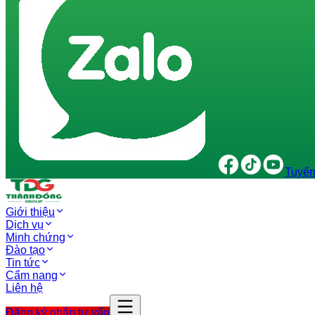
Tuyển
Giới thiệu
Dịch vụ
Minh chứng
Đào tạo
Tin tức
Cẩm nang
Liên hệ
Đăng ký nhận tư vấn