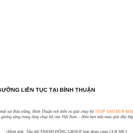
ƯỠNG LIÊN TỤC TẠI BÌNH THUẬN
 mặt tại Bàu trắng, Bình Thuận nơi diễn ra giải chạy bộ
STOP AND RUN MAR
ác gương sáng trong làng chạy bộ của Việt Nam – Hứa hẹn một mùa giải đầy hấp
(Hình ảnh: Tập thể THÀNH ĐỒNG GROUP hợp đoàn cùng CLB SBC)