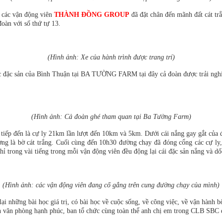
 các vận động viên
THÀNH ĐỒNG GROUP
đã đặt chân đến mãnh đất cát t
đoàn với số thứ tự 13.
(Hình ảnh: Xe của hành trình được trang trí)
 đặc sản của Bình Thuận tại BA TƯỜNG FARM tại đây cả đoàn được trải nghiệm
(Hình ảnh: Cả đoàn ghé tham quan tại Ba Tường Farm)
 tiếp đến là cự ly 21km lần lượt đến 10km và 5km. Dưới cái nắng gay gắt của
n đường là bờ cát trắng. Cuối cùng đến 10h30 đường chạy đã đóng cổng các 
 trong vài tiếng trong mỗi vận động viên đều động lại cái đặc sản nắng và dố
(Hình ảnh: các vận động viên đang cố gắng trên cung đường chạy của mình)
hững bài học giá trị, có bài học về cuộc sống, về công việc, về vận hành bộ
 văn phòng hạnh phúc, ban tổ chức cùng toàn thể anh chị em trong CLB SBC