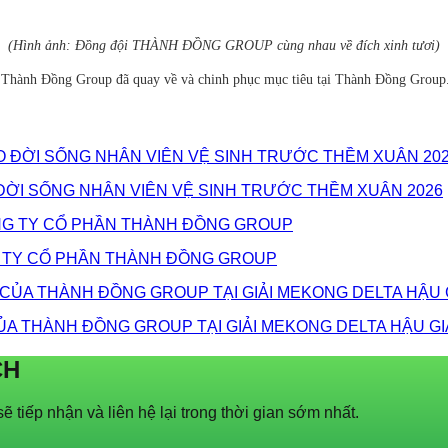
(Hình ảnh: Đồng đội THÀNH ĐỒNG GROUP cùng nhau về đích xinh tươi)
n Thành Đồng Group đã quay về và chinh phục mục tiêu tại Thành Đồng Group. 
ĐỜI SỐNG NHÂN VIÊN VỆ SINH TRƯỚC THỀM XUÂN 2026
G TY CỔ PHẦN THÀNH ĐỒNG GROUP
A THÀNH ĐỒNG GROUP TẠI GIẢI MEKONG DELTA HẬU GI
CH
ẽ tiếp nhận và liên hệ lại trong thời gian sớm nhất.