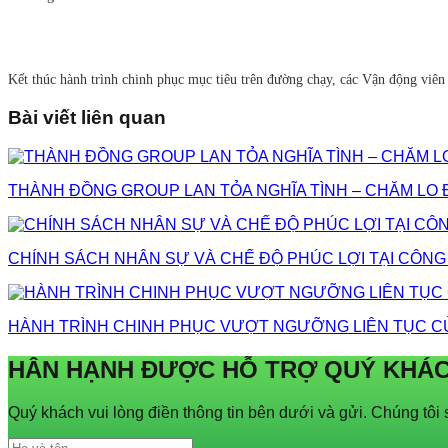
Kết thúc hành trình chinh phục mục tiêu trên đường chạy, các Vận động viê
Bài viết liên quan
THÀNH ĐỒNG GROUP LAN TỎA NGHĨA TÌNH – CHĂM LO 
CHÍNH SÁCH NHÂN SỰ VÀ CHẾ ĐỘ PHÚC LỢI TẠI CÔN
HÀNH TRÌNH CHINH PHỤC VƯỢT NGƯỠNG LIÊN TỤC CỦ
HÂN HẠNH ĐƯỢC HỖ TRỢ QUÝ KHÁ
Quý khách vui lòng điền thông tin bên dưới và gửi. Chúng tôi s