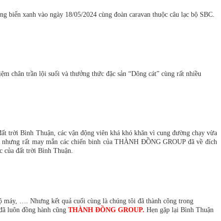
rắng biển xanh vào ngày 18/05/2024 cùng đoàn caravan thuộc câu lạc bộ SBC.
 chân trần lội suối và thưởng thức đặc sản “Dông cát” cùng rất nhiều
 đất trời Bình Thuận, các vận động viên khá khó khăn vì cung đường chạy vừa
cự ly, nhưng rất may mắn các chiến binh của THÀNH ĐỒNG GROUP đã về đích
c của đất trời Bình Thuận.
 máy, …. Nhưng kết quả cuối cùng là chúng tôi đã thành công trong
 đã luôn đồng hành cũng
THÀNH ĐỒNG GROUP.
Hẹn gặp lại Bình Thuận