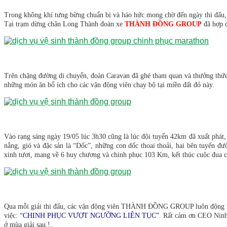
Trong không khí tưng bừng chuẩn bị và háo hức mong chờ đến ngày thi đấu,
Tại trạm dừng chân Long Thành đoàn xe
THÀNH ĐỒNG GROUP
đã hợp 
Trên chặng đường di chuyển, đoàn Caravan đã ghé tham quan và thưởng thức
những món ăn bổ ích cho các vận động viên chạy bộ tại miền đất đỏ này.
Vào rạng sáng ngày 19/05 lúc 3h30 cũng là lúc đội tuyển 42km đã xuất phát,
nắng, gió và đặc sản là “Dốc”, những con dốc thoai thoải, hai bên tuyế
xinh tươi, mang về 6 huy chương và chinh phục 103 Km, kết thúc cuộc đua chỉ
Qua mỗi giải thi đấu, các vận động viên THÀNH ĐỒNG GROUP luôn động lại n
việc:
“CHINH PHỤC VƯỢT NGƯỠNG LIÊN TỤC”
. Rất cảm ơn CEO Ninh
ở mùa giải sau.!.