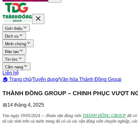
Giới thiệu
Dịch vụ
Minh chứng
Đào tạo
Tin tức
Cẩm nang
Liên hệ
🏠 Trang chủ
/
Tuyển dụng
/
Văn hóa Thành Đồng Group
THÀNH ĐỒNG GROUP – CHINH PHỤC VƯỢT NG
📅
14 tháng 4, 2025
Vào ngày 19/05/2024 — Đoàn vận động viên
THÀNH ĐỒNG GROUP
đã có
từ các tỉnh trên cả nước trong đó có cả các vận động viên chuyên nghiệp, c