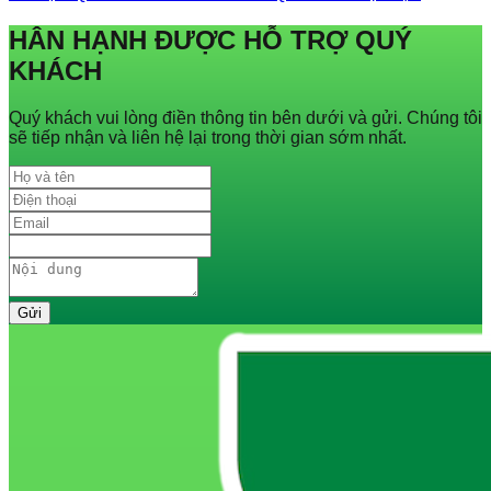
HÂN HẠNH ĐƯỢC HỖ TRỢ QUÝ
KHÁCH
Quý khách vui lòng điền thông tin bên dưới và gửi. Chúng tôi
sẽ tiếp nhận và liên hệ lại trong thời gian sớm nhất.
Gửi