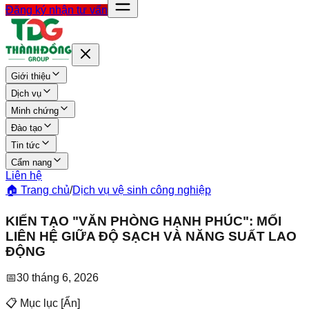
Đăng ký nhận tư vấn
Giới thiệu
Dịch vụ
Minh chứng
Đào tạo
Tin tức
Cẩm nang
Liên hệ
🏠 Trang chủ
/
Dịch vụ vệ sinh công nghiệp
KIẾN TẠO "VĂN PHÒNG HẠNH PHÚC": MỐI
LIÊN HỆ GIỮA ĐỘ SẠCH VÀ NĂNG SUẤT LAO
ĐỘNG
📅
30 tháng 6, 2026
📋 Mục lục
[
Ẩn
]