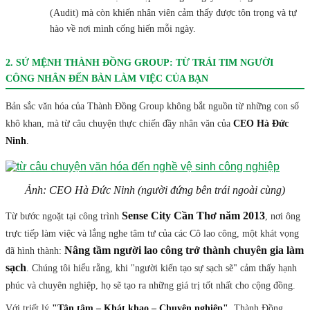
(Audit) mà còn khiến nhân viên cảm thấy được tôn trọng và tự
hào về nơi mình cống hiến mỗi ngày.
2. SỨ MỆNH THÀNH ĐỒNG GROUP: TỪ TRÁI TIM NGƯỜI
CÔNG NHÂN ĐẾN BÀN LÀM VIỆC CỦA BẠN
Bản sắc văn hóa của Thành Đồng Group không bắt nguồn từ những con số
khô khan, mà từ câu chuyện thực chiến đầy nhân văn của
CEO Hà Đức
Ninh
.
Ảnh: CEO Hà Đức Ninh (người đứng bên trái ngoài cùng)
Sense City Cần Thơ năm 2013
Từ bước ngoặt tại công trình
, nơi ông
trực tiếp làm việc và lắng nghe tâm tư của các Cô lao công, một khát vọng
Nâng tầm người lao công trở thành chuyên gia làm
đã hình thành:
sạch
. Chúng tôi hiểu rằng, khi "người kiến tạo sự sạch sẽ" cảm thấy hạnh
phúc và chuyên nghiệp, họ sẽ tạo ra những giá trị tốt nhất cho cộng đồng.
Với triết lý
"Tận tâm – Khát khao – Chuyên nghiệp"
, Thành Đồng