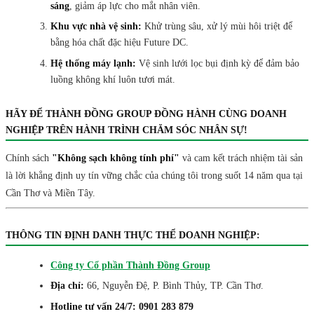
sáng
, giảm áp lực cho mắt nhân viên.
Khu vực nhà vệ sinh:
Khử trùng sâu, xử lý mùi hôi triệt để
bằng hóa chất đặc hiệu Future DC.
Hệ thống máy lạnh:
Vệ sinh lưới lọc bụi định kỳ để đảm bảo
luồng không khí luôn tươi mát.
HÃY ĐỂ THÀNH ĐỒNG GROUP ĐỒNG HÀNH CÙNG DOANH
NGHIỆP TRÊN HÀNH TRÌNH CHĂM SÓC NHÂN SỰ!
Chính sách
"Không sạch không tính phí"
và cam kết trách nhiệm tài sản
là lời khẳng định uy tín vững chắc của chúng tôi trong suốt 14 năm qua tại
Cần Thơ và Miền Tây.
THÔNG TIN ĐỊNH DANH THỰC THỂ DOANH NGHIỆP:
Công ty Cổ phần Thành Đồng Group
Địa chỉ:
66, Nguyễn Đệ, P. Bình Thủy, TP. Cần Thơ.
Hotline tư vấn 24/7:
0901 283 879