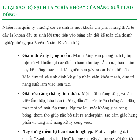
1. TẠI SAO ĐỘ SẠCH LÀ "CHÌA KHÓA" CỦA NĂNG SUẤT LAO
ĐỘNG?
Nhiều nhà quản lý thường coi vệ sinh là một khoản chi phí, nhưng thực tế
đây là khoản đầu tư sinh lời trực tiếp vào bảng cân đối kế toán của doanh
nghiệp thông qua 3 yếu tố tâm lý và sinh lý:
Giảm thiểu tỷ lệ nghỉ ốm:
Môi trường văn phòng tích tụ bụi
mịn và vi khuẩn tại các điểm chạm như tay nắm cửa, bàn phím
hay hệ thống máy lạnh là nguồn cơn gây ra các bệnh hô hấp.
Việc duy trì vệ sinh định kỳ giúp nhân viên khỏe mạnh, duy trì
năng suất làm việc liên tục.
Giải tỏa căng thẳng tinh thần:
Một môi trường sống và làm
việc ẩm thấp, bừa bộn thường dẫn đến các triệu chứng đau đầu,
mệt mỏi và mất tập trung. Ngược lại, một không gian sáng
bóng, thơm tho giúp não bộ tiết ra endorphin, tạo cảm giác hưng
phấn và tăng khả năng xử lý công việc.
Xây dựng niềm tự hào doanh nghiệp:
Một văn phòng đạt
chuẩn "Xanh - Sạch - Đẹp" không chỉ gây ấn tượng với đối tác