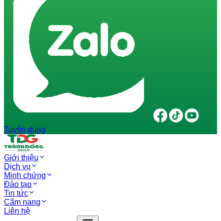
Tuyển dụng
Giới thiệu
Dịch vụ
Minh chứng
Đào tạo
Tin tức
Cẩm nang
Liên hệ