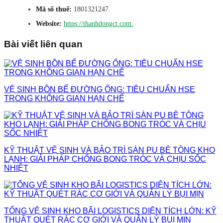
Mã số thuế:
1801321247.
Website:
https://thanhdongct.com.
Bài viết liên quan
VỆ SINH BỒN BỂ ĐƯỜNG ỐNG: TIÊU CHUẨN HSE
TRONG KHÔNG GIAN HẠN CHẾ
KỸ THUẬT VỆ SINH VÀ BẢO TRÌ SÀN PU BÊ TÔNG KHO
LẠNH: GIẢI PHÁP CHỐNG BONG TRÓC VÀ CHỊU SỐC
NHIỆT
TỔNG VỆ SINH KHO BÃI LOGISTICS DIỆN TÍCH LỚN: KỸ
THUẬT QUÉT RÁC CƠ GIỚI VÀ QUẢN LÝ BỤI MỊN