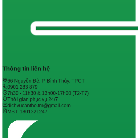
Thông tin liên hệ
66 Nguyễn Đệ, P. Bình Thủy, TPCT
0901 283 879
7h30 - 11h30 & 13h00-17h00 (T2-T7)
Thời gian phục vụ 24/7
dichvucantho.tm@gmail.com
MST: 1801321247