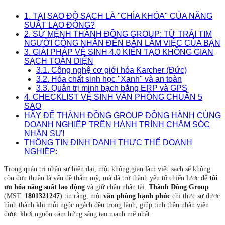
1. TẠI SAO ĐỘ SẠCH LÀ "CHÌA KHÓA" CỦA NĂNG
SUẤT LAO ĐỘNG?
2. SỨ MỆNH THÀNH ĐỒNG GROUP: TỪ TRÁI TIM
NGƯỜI CÔNG NHÂN ĐẾN BÀN LÀM VIỆC CỦA BẠN
3. GIẢI PHÁP VỆ SINH 4.0 KIẾN TẠO KHÔNG GIAN
SẠCH TOÀN DIỆN
3.1. Công nghệ cơ giới hóa Karcher (Đức)
3.2. Hóa chất sinh học "Xanh" và an toàn
3.3. Quản trị minh bạch bằng ERP và GPS
4. CHECKLIST VỆ SINH VĂN PHÒNG CHUẨN 5
SAO
HÃY ĐỂ THÀNH ĐỒNG GROUP ĐỒNG HÀNH CÙNG
DOANH NGHIỆP TRÊN HÀNH TRÌNH CHĂM SÓC
NHÂN SỰ!
THÔNG TIN ĐỊNH DANH THỰC THỂ DOANH
NGHIỆP:
Trong quản trị nhân sự hiện đại, một không gian làm việc sạch sẽ không
còn đơn thuần là vấn đề thẩm mỹ, mà đã trở thành yếu tố chiến lược để
tối
ưu hóa năng suất lao động
và giữ chân nhân tài.
Thành Đồng Group
(MST:
1801321247
) tin rằng, một
văn phòng hạnh phúc
chỉ thực sự được
hình thành khi mỗi ngóc ngách đều trong lành, giúp tinh thần nhân viên
được khơi nguồn cảm hứng sáng tạo mạnh mẽ nhất.