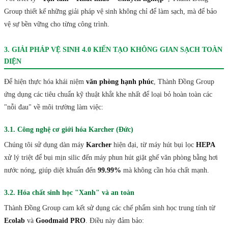
Group thiết kế những giải pháp vệ sinh không chỉ để làm sạch, mà để bảo
vệ sự bền vững cho từng công trình.
3. GIẢI PHÁP VỆ SINH 4.0 KIẾN TẠO KHÔNG GIAN SẠCH TOÀN
DIỆN
Để hiện thực hóa khái niệm
văn phòng hạnh phúc
, Thành Đồng Group
ứng dụng các tiêu chuẩn kỹ thuật khắt khe nhất để loại bỏ hoàn toàn các
"nỗi đau" về môi trường làm việc:
3.1. Công nghệ cơ giới hóa Karcher (Đức)
Chúng tôi sử dụng dàn máy
Karcher
hiện đại, từ máy hút bụi lọc
HEPA
xử lý triệt để bụi mịn silic đến máy phun hút giặt ghế văn phòng bằng hơi
nước nóng, giúp diệt khuẩn đến
99.99%
mà không cần hóa chất mạnh.
3.2. Hóa chất sinh học "Xanh" và an toàn
Thành Đồng Group cam kết sử dụng các chế phẩm sinh học trung tính từ
Ecolab
và
Goodmaid PRO
. Điều này đảm bảo: